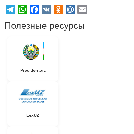
Telegram
WhatsApp
Facebook
VK
Odnoklassniki
Mail.Ru
Email
Полезные ресурсы
President.uz
LexUZ