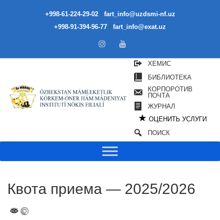
/
+998-61-224-29-02
fart_info@uzdsmi-nf.uz
/
+998-91-394-96-77
fart_info@exat.uz
ХЕМИС
БИБЛИОТЕКА
КОРПОРОТИВ
ПОЧТА
ЖУРНАЛ
★
ОЦЕНИТЬ УСЛУГИ
ПОИСК
Квота приема — 2025/2026