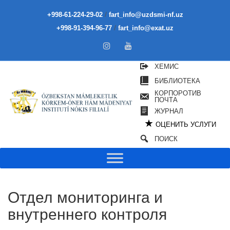
/
+998-61-224-29-02
fart_info@uzdsmi-nf.uz
/
+998-91-394-96-77
fart_info@exat.uz
ХЕМИС
БИБЛИОТЕКА
КОРПОРОТИВ
ПОЧТА
ЖУРНАЛ
★
ОЦЕНИТЬ УСЛУГИ
ПОИСК
Отдел мониторинга и
внутреннего контроля