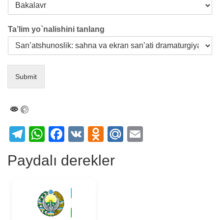
Ta’lim yo`nalishini tanlang
Submit
Telegram
WhatsApp
Facebook
VK
Odnoklassniki
Mail.Ru
Email
Paydalı derekler