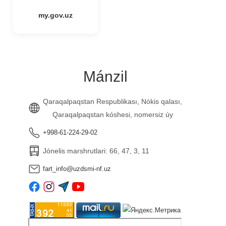
my.gov.uz
Mánzil
Qaraqalpaqstan Respublikası, Nókis qalası,
Qaraqalpaqstan kóshesi, nomersiz úy
+998-61-224-29-02
Jónelis marshrutlari: 66, 47, 3, 11
fart_info@uzdsmi-nf.uz