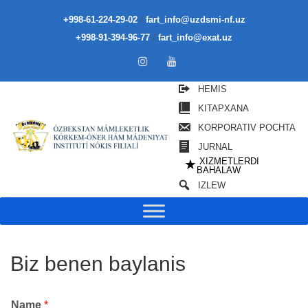
/
+998-61-224-29-02
fart_info@uzdsmi-nf.uz
/
+998-91-394-96-77
fart_info@exat.uz
HEMIS
KITAPXANA
KORPORATIV POCHTA
JURNAL
XIZMETLERDI
★
BAHALAW
IZLEW
Biz benen baylanis
Name
*