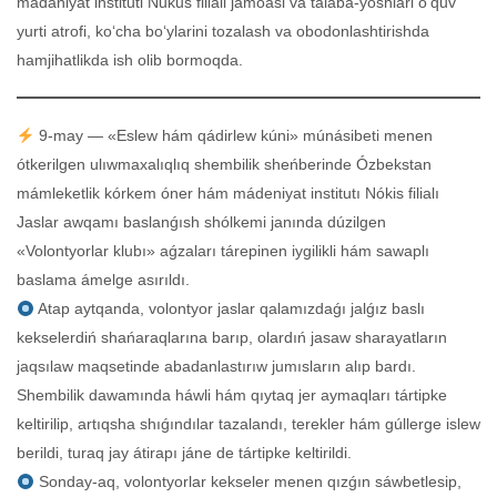
madaniyat instituti Nukus filiali jamoasi va talaba-yoshlari o‘quv
yurti atrofi, ko‘cha bo‘ylarini tozalash va obodonlashtirishda
hamjihatlikda ish olib bormoqda.
9-may — «Eslew hám qádirlew kúni» múnásibeti menen
ótkerilgen ulıwmaxalıqlıq shembilik sheńberinde Ózbekstan
mámleketlik kórkem óner hám mádeniyat institutı Nókis filialı
Jaslar awqamı baslanǵısh shólkemi janında dúzilgen
«Volontyorlar klubı» aǵzaları tárepinen iygilikli hám sawaplı
baslama ámelge asırıldı.
Atap aytqanda, volontyor jaslar qalamızdaǵı jalǵız baslı
kekselerdiń shańaraqlarına barıp, olardıń jasaw sharayatların
jaqsılaw maqsetinde abadanlastırıw jumısların alıp bardı.
Shembilik dawamında háwli hám qıytaq jer aymaqları tártipke
keltirilip, artıqsha shıǵındılar tazalandı, terekler hám gúllerge islew
berildi, turaq jay átirapı jáne de tártipke keltirildi.
Sonday-aq, volontyorlar kekseler menen qızǵın sáwbetlesip,