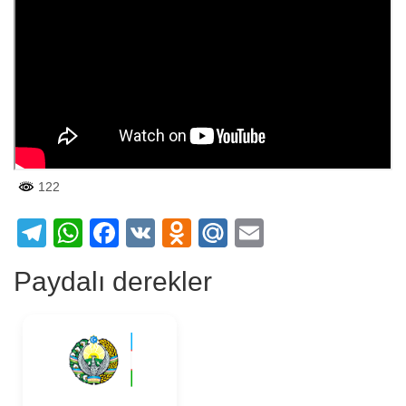
122
Telegram
WhatsApp
Facebook
VK
Odnoklassniki
Mail.Ru
Email
Paydalı derekler