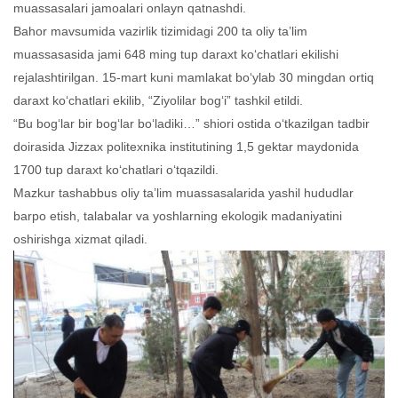
muassasalari jamoalari onlayn qatnashdi.
Bahor mavsumida vazirlik tizimidagi 200 ta oliy ta’lim
muassasasida jami 648 ming tup daraxt ko‘chatlari ekilishi
rejalashtirilgan. 15-mart kuni mamlakat bo‘ylab 30 mingdan ortiq
daraxt ko‘chatlari ekilib, “Ziyolilar bog‘i” tashkil etildi.
“Bu bog‘lar bir bog‘lar bo‘ladiki…” shiori ostida o‘tkazilgan tadbir
doirasida Jizzax politexnika institutining 1,5 gektar maydonida
1700 tup daraxt ko‘chatlari o‘tqazildi.
Mazkur tashabbus oliy ta’lim muassasalarida yashil hududlar
barpo etish, talabalar va yoshlarning ekologik madaniyatini
oshirishga xizmat qiladi.