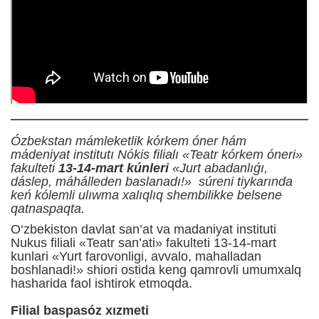
Ózbekstan mámleketlik kórkem óner hám
mádeniyat institutı Nókis filialı «Teatr kórkem óneri»
fakulteti
13-14-mart kúnleri
«Jurt abadanlıǵı,
dáslep, máhálleden baslanadı!» súreni tiykarında
keń kólemli ulıwma xalıqlıq shembilikke belsene
qatnaspaqta.
O‘zbekiston davlat san’at va madaniyat instituti
Nukus filiali «Teatr san’ati» fakulteti 13-14-mart
kunlari «Yurt farovonligi, avvalo, mahalladan
boshlanadi!» shiori ostida keng qamrovli umumxalq
hasharida faol ishtirok etmoqda.
Filial baspasóz xızmeti