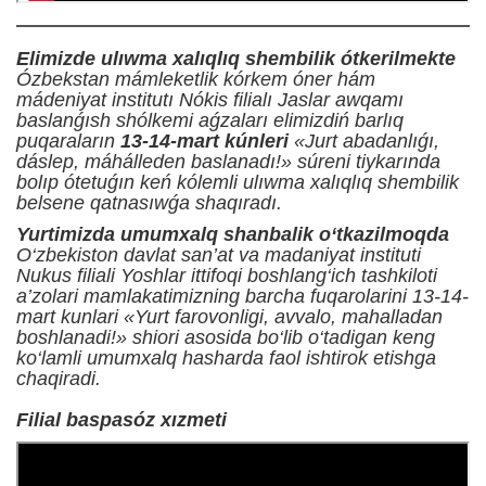
Elimizde ulıwma xalıqlıq shembilik ótkerilmekte
Ózbekstan mámleketlik kórkem óner hám
mádeniyat institutı Nókis filialı Jaslar awqamı
baslanǵısh shólkemi aǵzaları elimizdiń barlıq
puqaraların
13-14-mart kúnleri
«Jurt abadanlıǵı,
dáslep, máhálleden baslanadı!» súreni tiykarında
bolıp ótetuǵın keń kólemli ulıwma xalıqlıq shembilik
belsene qatnasıwǵa shaqıradı.
Yurtimizda umumxalq shanbalik o‘tkazilmoqda
O‘zbekiston davlat san’at va madaniyat instituti
Nukus filiali Yoshlar ittifoqi boshlang‘ich tashkiloti
a’zolari mamlakatimizning barcha fuqarolarini 13-14-
mart kunlari «Yurt farovonligi, avvalo, mahalladan
boshlanadi!» shiori asosida bo‘lib o‘tadigan keng
ko‘lamli umumxalq hasharda faol ishtirok etishga
chaqiradi.
Filial baspasóz xızmeti