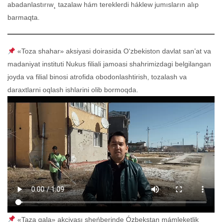
abadanlastırıw¸ tazalaw hám tereklerdi háklew jumısların alıp
barmaqta.
«Toza shahar» aksiyasi doirasida O‘zbekiston davlat san’at va
madaniyat instituti Nukus filiali jamoasi shahrimizdagi belgilangan
joyda va filial binosi atrofida obodonlashtirish, tozalash va
daraxtlarni oqlash ishlarini olib bormoqda.
«Taza qala» akciyası sheńberinde Ózbekstan mámleketlik