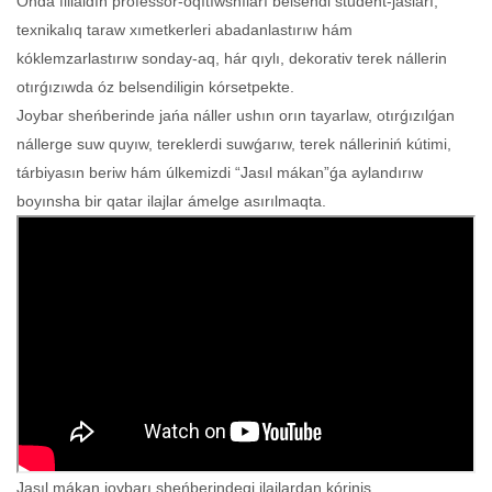
Onda filialdıń professor-oqıtıwshıları belsendi student-jasları,
texnikalıq taraw xımetkerleri abadanlastırıw hám
kóklemzarlastırıw sonday-aq, hár qıylı, dekorativ terek nállerin
otırǵızıwda óz belsendiligin kórsetpekte.
Joybar sheńberinde jańa náller ushın orın tayarlaw, otırǵızılǵan
nállerge suw quyıw, tereklerdi suwǵarıw, terek nálleriniń kútimi,
tárbiyasın beriw hám úlkemizdi “Jasıl mákan”ǵa aylandırıw
boyınsha bir qatar ilajlar ámelge asırılmaqta.
Jasıl mákan joybarı sheńberindegi ilajlardan kórinis.