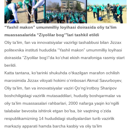
“Yashil makon” umummilliy loyihasi doirasida oliy ta’lim
muassasalarida “Ziyolilar bog‘”lari tashkil etildi
Oliy ta’lim, fan va innovatsiyalar vazirligi tashabbusi bilan Jizzax
politexnika instituti hududida “Yashil makon” umummilliy loyihasi
doirasida “Ziyolilar bog‘i”da ko‘chat ekish marafoniga rasmiy start
berildi.
Katta tantana, ko‘tarinki shukuhda o‘tkazilgan marafon ochilish
marosimida Jizzax viloyati hokimi o‘rinbosari Akmal Savurboyev,
Oliy ta’lim, fan va innovatsiyalar vaziri Qo‘ng‘irotboy Sharipov
boshchiligidagi vazirlik mutasaddilari, hududiy boshqarmalar va
oliy ta’lim muassasalari rahbarlari, 2000 nafarga yaqin ko‘ngilli
talabalar bevosita ishtirok etgan bo‘lsa, bir vaqtning o‘zida
respublikamizning 14 hududidagi studiyalardan turib vazirlik
markaziy apparati hamda barcha kasbiy va oliy ta’lim