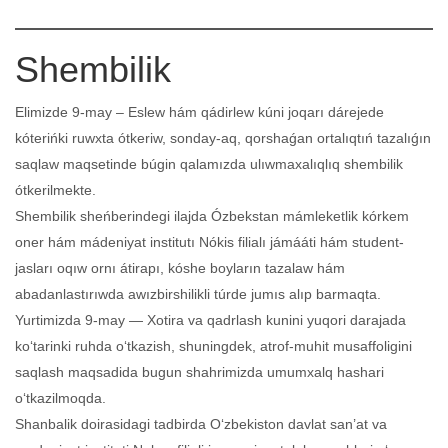
Shembilik
Elimizde 9-may – Eslew hám qádirlew kúni joqarı dárejede
kóterińki ruwxta ótkeriw, sonday-aq, qorshaǵan ortalıqtıń tazalıǵın
saqlaw maqsetinde búgin qalamızda ulıwmaxalıqlıq shembilik
ótkerilmekte.
Shembilik sheńberindegi ilajda Ózbekstan mámleketlik kórkem
oner hám mádeniyat institutı Nókis filialı jámááti hám student-
jasları oqıw ornı átirapı, kóshe boyların tazalaw hám
abadanlastırıwda awızbirshilikli túrde jumıs alıp barmaqta.
Yurtimizda 9-may — Xotira va qadrlash kunini yuqori darajada
ko‘tarinki ruhda o‘tkazish, shuningdek, atrof-muhit musaffoligini
saqlash maqsadida bugun shahrimizda umumxalq hashari
o‘tkazilmoqda.
Shanbalik doirasidagi tadbirda O‘zbekiston davlat san’at va