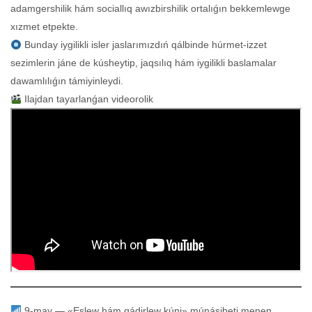
adamgershilik hám sociallıq awızbirshilik ortalıǵın bekkemlewge
xızmet etpekte.
Bunday iygilikli isler jaslarımızdıń qálbinde húrmet-izzet
sezimlerin jáne de kúsheytip, jaqsılıq hám iygilikli baslamalar
dawamlılıǵın támiyinleydi.
Ilajdan tayarlanǵan videorolik
9-may — «Eslew hám qádirlew kúni» múnásibeti menen