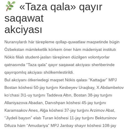
«Taza qala» qayır
saqawat
akciya
Nuranıylardı hár tárepleme qollap-quwatlaw maqsetinde búgin
Ózbekstan mámleketlik kórkem óner hám mádeniyat institutı
Nókis filialı student-jasları tárepinen dúzilgen volontyorlar
qatnasında “Taza qala” qayır saqawat akciyası sheńberinde
qayırqomlıq akciyası shólkemlestirildi.
Bul akciyanı ótkeriwdegi maqset Nókis qalası “Kattaǵar” MPJ
Bostan kóshesi 50-jay turǵını Kesbeyev Uraqbay, X.Abdambetov
ko‘chasi 3\1-uy turģını Taddeva Altın, Bostan 38-jay turǵını
Allaniyazova Abadan, Danıshpan kóshesi 45-jay turǵını
Karamsakov Anes, Alǵa kóshesi 37-jay turǵını Arzimov Abat,
“Jiydeli baysın” elatı Turan kóshesi 11-jay turǵını Bektursinov
Difuza hám “Amudariya” MPJ Janbay shayır kóshesi 108-jay