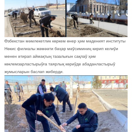
Өзбекстан мәмлекетлик көркем өнер ҳәм мәденият институты
Нөкис филиалы жәмәәти бәҳәр мәўсиминиң кирип келиўи
менен әтирап аймақтың тазалығын сақлаў ҳәм
көклемзарластырыўға таярлық көриўде абаданластырыў
жумысларын баслап жиберди.