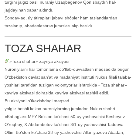
turǵını jalǵız baslı nuraniy Uzaqbegenov Qonısbaydıń hal-
jaǵdayınan xabar aldındı.
Sonday-aq, úy átirapları jabayı shópler hám taslandılardan
tazalanıp, abadanlastırıw jumısları alıp barıldı.
TOZA SHAHAR
»Toza shahar» xayriya aksiyasi
Nuroniylarni har tomonlama qo‘llab-quvvatlash maqsadida bugun
O‘zbekiston davlat san’at va madaniyat instituti Nukus filiali talaba-
yoshlari tarafidan tuzilgan volontyorlar ishtrokida «Toza shahar»
xayriya aksiyasi doirasida xayriya aksiyasi tashkil etildi.
Bu aksiyani o‘tkazishdagi maqsad
yolg‘iz boshli keksa nuroniylarning jumladan Nukus shahri
«Kattag‘ar» MFY Bo‘ston ko‘chasi 50-uy yashovchisi Kesbeyev
O‘roqboy, X.Abdambetov ko‘chasi 3\1-uy yashovchisi Taddeva
Oltin, Bo‘ston ko‘chasi 38-uy yashovchisi Allaniyazova Abadan,