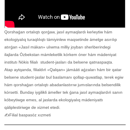
Qorshaǵan ortalıqtı qorǵaw, jasıl aymaqlardı keńeytiw hám
ekologiyalıq turaqlılıqtı támiyinlew maqsetinde ámelge asırılıp
atırǵan «Jasıl mákan» ulıwma milliy joybarı sheńberindegi
ilajlarda Ózbekstan mámleketlik kórkem óner hám mádeniyat
institutı Nókis filialı student-jasları da belsene qatnaspaqta.
Atap aytqanda, filialdıń «Qalqan» jámááti aǵzaları hám bir qatar
belsene student-jaslar bul baslamanı qollap-quwatlap, terek egiw
hám qorshaǵan ortalıqtı abadanlastırıw jumıslarında belsendilik
kórsetti. Bunday iygilikli ámeller tek ǵana jasıl aymaqlardıń sanın
kóbeytiwge emes, al jaslarda ekologiyalıq mádeniyattı
qáliplestiriwge de xizmet etedi.
✍️Filial baspasóz xızmeti