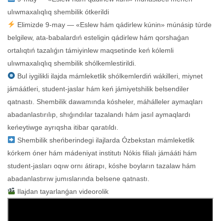
ulıwmaxalıqlıq shembilik ótkerildi
Elimizde 9-may — «Eslew hám qádirlew kúnin» múnásip túrde
belgilew, ata-babalardıń esteligin qádirlew hám qorshaǵan
ortalıqtıń tazalıǵın támiyinlew maqsetinde keń kólemli
ulıwmaxalıqlıq shembilik shólkemlestirildi.
Bul iygilikli ilajda mámleketlik shólkemlerdiń wákilleri, miynet
jámáátleri, student-jaslar hám keń jámiyetshilik belsendiler
qatnastı. Shembilik dawamında kósheler, máhálleler aymaqları
abadanlastırılıp, shıǵındılar tazalandı hám jasıl aymaqlardı
keńeytiwge ayrıqsha itibar qaratıldı.
Shembilik sheńberindegi ilajlarda Ózbekstan mámleketlik
kórkem óner hám mádeniyat institutı Nókis filialı jámááti hám
student-jasları oqıw ornı átirapı, kóshe boyların tazalaw hám
abadanlastırıw jumıslarında belsene qatnastı.
Ilajdan tayarlanǵan videorolik