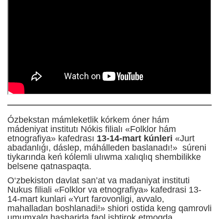
Ózbekstan mámleketlik kórkem óner hám
mádeniyat institutı Nókis filialı «Folklor hám
etnografiya» kafedrası
13-14-mart kúnleri
«Jurt
abadanlıǵı, dáslep, máhálleden baslanadı!» súreni
tiykarında keń kólemli ulıwma xalıqlıq shembilikke
belsene qatnaspaqta.
O‘zbekiston davlat san’at va madaniyat instituti
Nukus filiali «Folklor va etnografiya» kafedrasi 13-
14-mart kunlari «Yurt farovonligi, avvalo,
mahalladan boshlanadi!» shiori ostida keng qamrovli
umumxalq hasharida faol ishtirok etmoqda.