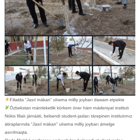
Filialda “Jasıl mákan” ulıwma milliy joybarı dawam etpekte
Ózbekstan mámleketlik kórkem óner hám mádeniyat institutı
Nókis filialı jámááti, belsendi student-jasları tárepinen institutımız
átiraplarında “Jasıl mákan” ulıwma milliy joybarı ámelge
asırılmaqta.