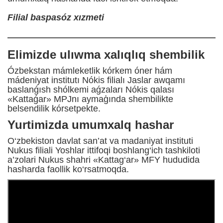
Filial baspasóz xızmeti
Elimizde ulıwma xalıqlıq shembilik
Ózbekstan mámleketlik kórkem óner hám
mádeniyat institutı Nókis filialı Jaslar awqamı
baslanǵısh shólkemi aǵzaları Nókis qalası
«Kattaǵar» MPJnı aymaģında shembilikte
belsendilik kórsetpekte.
Yurtimizda umumxalq hashar
O‘zbekiston davlat san’at va madaniyat instituti
Nukus filiali Yoshlar ittifoqi boshlang‘ich tashkiloti
a’zolari Nukus shahri «Kattag‘ar» MFY hududida
hasharda faollik ko‘rsatmoqda.