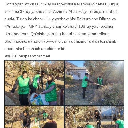
Donishpan ko‘chasi 45-uy yashovchisi Karamsakov Anes, Olg‘a
ko‘chasi 37-uy yashovchisi Arzimov Abat, «Jiydeli boysin» aholi
punkti Turon ko‘chasi 11-uy yashovchisi Bektursinov Difuza va
«Amudaryo» MFY Janbay shoir ko‘chasi 108-uy yashovchisi
Uzoqbegenov Qo‘nisbaylarning hol-ahvolidan xabar olindi.
Shuningdek, uy atrofi yovvoyi o‘tlar va chiqindilardan tozalanib,
obodonlashtirish ishlari olib borildi.
✍️Filial baspasóz xızmeti