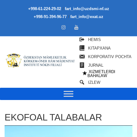
/
+998-61-224-29-02
fart_info@uzdsmi-nf.uz
/
+998-91-394-96-77
fart_info@exat.uz
HEMIS
KITAPXANA
KORPORATIV POCHTA
JURNAL
XIZMETLERDI
★
BAHALAW
IZLEW
EKOFOAL TALABALAR