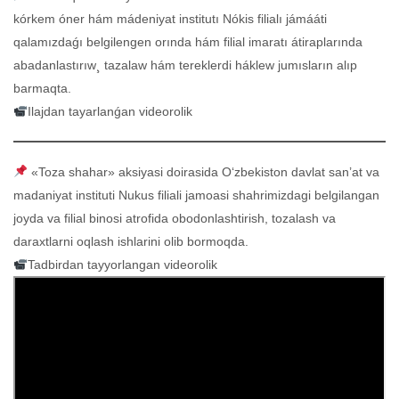
kórkem óner hám mádeniyat institutı Nókis filialı jámááti
qalamızdaǵı belgilengen orında hám filial imaratı átiraplarında
abadanlastırıw¸ tazalaw hám tereklerdi háklew jumısların alıp
barmaqta.
Ilajdan tayarlanǵan videorolik
«Toza shahar» aksiyasi doirasida O‘zbekiston davlat san’at va
madaniyat instituti Nukus filiali jamoasi shahrimizdagi belgilangan
joyda va filial binosi atrofida obodonlashtirish, tozalash va
daraxtlarni oqlash ishlarini olib bormoqda.
Tadbirdan tayyorlangan videorolik