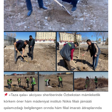
«Taza qala» akciyası sheńberinde Ózbekstan mámleketlik
kórkem óner hám mádeniyat institutı Nókis filialı jámááti
qalamızdaǵı belgilengen orında hám filial imaratı átiraplarında