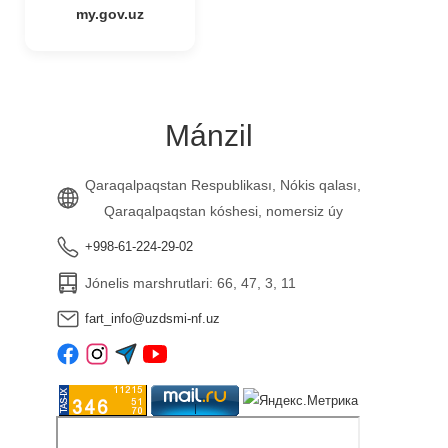
my.gov.uz
Mánzil
Qaraqalpaqstan Respublikası, Nókis qalası,
Qaraqalpaqstan kóshesi, nomersiz úy
+998-61-224-29-02
Jónelis marshrutlari: 66, 47, 3, 11
fart_info@uzdsmi-nf.uz