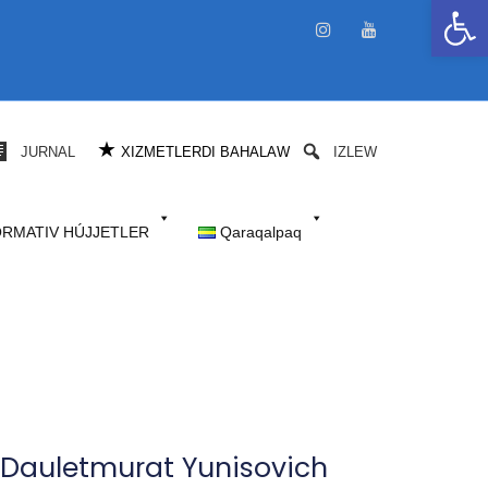
Open 
★
JURNAL
XIZMETLERDI BAHALAW
IZLEW
RMATIV HÚJJETLER
Qaraqalpaq
v Dauletmurat Yunisovich