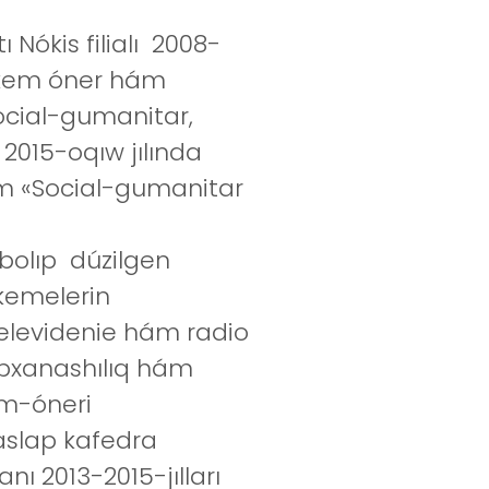
ókis filialı 2008-
órkem óner hám
Social-gumanitar,
 2015-oqıw jılında
ám «Social-gumanitar
bolıp dúzilgen
kemelerin
televidenie hám radio
itapxanashılıq hám
em-óneri
baslap kafedra
ı 2013-2015-jılları