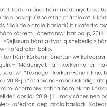
 kórkem óner hám mádeniyat institutı N
2-jıldan baslap Ózbekstan mámleketlik k
is filialı dep atala basladı) bir kafedra “
 hám kórkem- ónertanıw” bar bolıp, 2014-
— «Rejissura hám aktyorlıq sheberligi» h
» kafedraları bolıp.
itar hám kórkem- ónertanıw» kafedrası 
igelik – “Mádeniyat hám kórkem óner má
sqarıw”, “Texnogen kórkem-óneri: kino, 
oldı, 2018-jılı “Kitapxana-xabar iskerligi: k
órkem-ónertanıw: sahna hám ekran kórk
ikleri qosıldı. 2019-jıl 1-may sánesinen 
er» kafedrası dep atala basladı. Kafedran