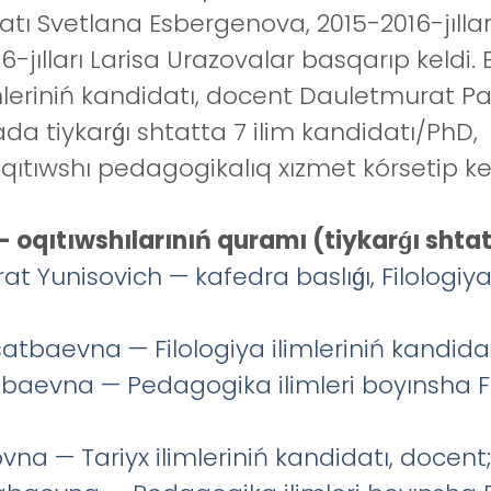
datı Svetlana Esbergenova, 2015-2016-jıllar
jılları Larisa Urazovalar basqarıp keldi.
limleriniń kandidatı, docent Dauletmurat 
da tiykarǵı shtatta 7 ilim kandidatı/PhD,
oqıtıwshı pedagogikalıq xızmet kórsetip k
 oqıtıwshılarınıń quramı (tiykarǵı shtat
 Yunisovich — kafedra baslıǵı, Filologiya 
baevna — Filologiya ilimleriniń kandidat
baevna — Pedagogika ilimleri boyınsha Fi
na — Tariyx ilimleriniń kandidatı, docent;