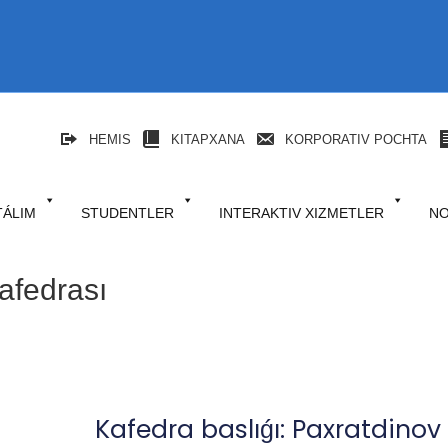
HEMIS
KITAPXANA
KORPORATIV POCHTA
TÁLIM
STUDENTLER
INTERAKTIV XIZMETLER
NO
afedrası
Kafedra baslıǵı: Paxratdino