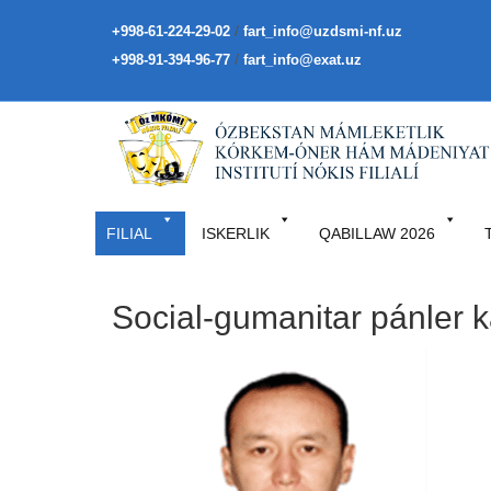
/
+998-61-224-29-02
fart_info@uzdsmi-nf.uz
/
+998-91-394-96-77
fart_info@exat.uz
FILIAL
ISKERLIK
QABILLAW 2026
Social-gumanitar pánler k