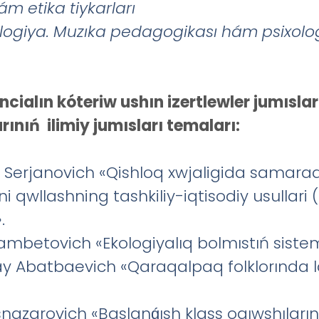
á
m
etika
tiykarlar
ı
logiya
.
Muz
ı
ka
pedagogikas
ı
h
á
m
psixolo
cialın kóteriw ushın izertlewler jumıslar
ınıń ilimiy jumısları temaları:
Serjanovich «Qishloq xwjaligida samarado
i qwllashning tashkiliy-iqtisodiy usullar
.
betovich «Ekologiyalıq bolmıstıń sistemal
y Abatbaevich «Qaraqalpaq folklorında l
nazarovich «Baslanǵısh klass oqıwshıları