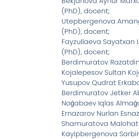
Bekjanova Aynur Marxab
(PhD), docent;
Utepbergenova Amangúl
(PhD), docent;
Fayzullaeva Sayatxan U
(PhD), docent;
Berdimuratov Razatdin 
Kojalepesov Sultan Koj
Yusupov Qudrat Erkabae
Berdimuratov Jetker A
Noǵabaev Iqlas Almaǵa
Ernazarov Nurlan Esnaz
Shamuratova Malohat I
Kayipbergenova Sarbina