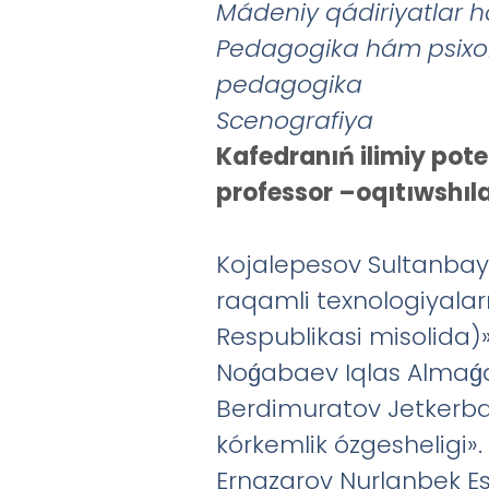
M
á
deniy
q
á
diriyatlar
h
Pedagogika
h
á
m
psixo
pedagogika
Scenografiya
Kafedranıń ilimiy poten
professor –oqıtıwshılar
Kojalepesov Sultanbay 
raqamli texnologiyalarn
Respublikasi misolida)»
Noǵabaev Iqlas Almaǵam
Berdimuratov Jetkerba
kórkemlik ózgesheligi».
Ernazarov Nurlanbek Es