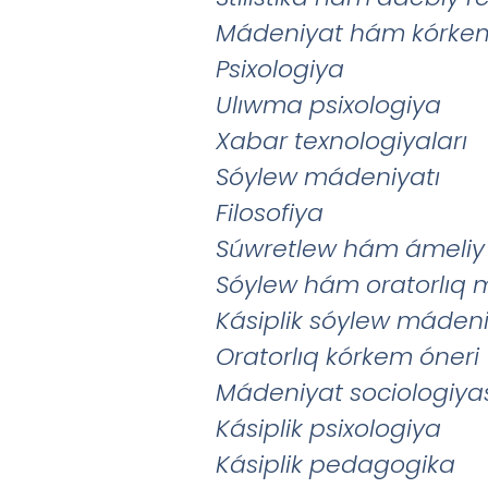
M
á
deniyat
h
á
m
k
ó
rke
Psixologiya
Ulıwma psixologiya
Xabar texnologiyaları
Sóylew mádeniyatı
Filosofiya
S
ú
wretlew
h
á
m
á
meliy
Sóylew hám oratorlıq 
Kásiplik sóylew mádeni
Oratorlıq kórkem óneri
Mádeniyat sociologiya
Kásiplik psixologiya
Kásiplik pedagogika