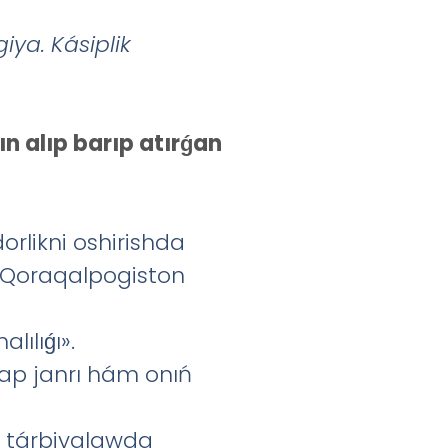
giya
.
Kásiplik
ın alıp barıp atırǵan
rlikni oshirishda
i (Qoraqalpogiston
ılıǵı».
ap janrı hám onıń
n tárbiyalawda