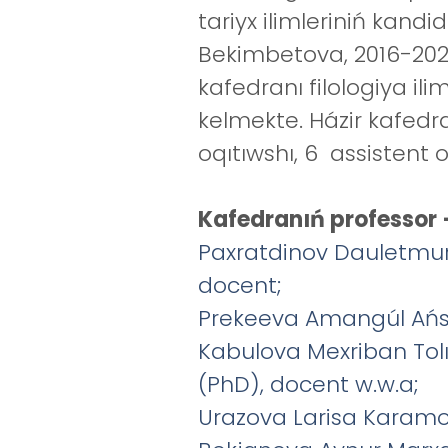
tariyx ilimleriniń kandi
Bekimbetova, 2016-2026-
kafedranı filologiya i
kelmekte. Házir kafedra
oqıtıwshı, 6 assistent 
Kafedranıń professor –
Paxratdinov Dauletmurat
docent;
Prekeeva Amangúl Ańsat
Kabulova Mexriban Tolı
(PhD), docent w.w.a;
Urazova Larisa Karamov