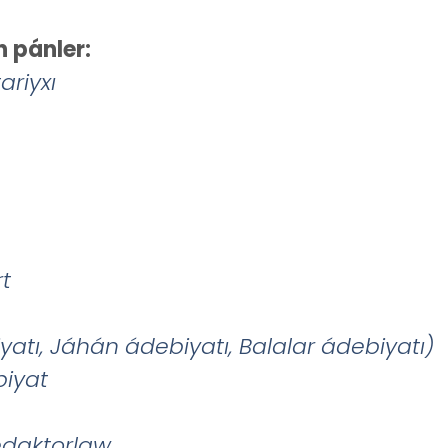
 pánler:
ariyxı
t
yat
ı,
J
á
h
á
n
á
debiyat
ı,
Balalar
á
debiyat
ı)
iyat
redaktorlaw