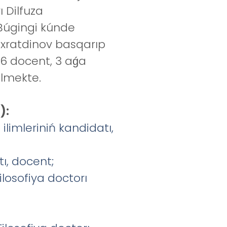
ı Dilfuza
 Búgingi kúnde
Paxratdinov basqarıp
 6 docent, 3 aǵa
elmekte.
):
ilimleriniń kandidatı,
ı, docent;
losofiya doctorı