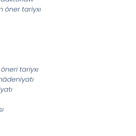
m
ó
ner
tariyx
ı
ó
neri
tariyx
ı
mádeniyatı
yatı
sı