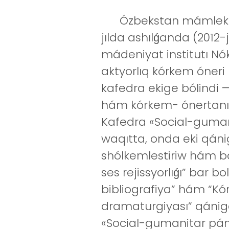
Ózbekstan mámleketlik
jılda ashılǵanda (201
mádeniyat institutı Nók
aktyorlıq kórkem óneri
kafedra ekige bólindi 
hám kórkem- ónertanıw
Kafedra «Social-guman
waqıtta, onda eki qán
shólkemlestiriw hám ba
ses rejissyorlıǵı” bar b
bibliografiya” hám “K
dramaturgiyası” qánigel
«Social-gumanitar pánl