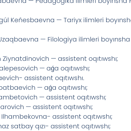
aevna — Pedagogika ilimleri boyınsha Fi
 Keńesbaevna — Tariyx ilimleri boyınsha 
zaqbaevna — Filologiya ilimleri boyınsha 
Ziynatdinovich — assistent oqıtıwshı;
alepesovich — aǵa oqıtıwshı;
vich- assistent oqıtıwshı.
batbaevich — aǵa oqıtıwshı;
mbetovich — assistent oqıtıwshı;
arovich — assistent oqıtıwshı;
lhambekovna- assistent oqıtıwshı;
z satbay qızı- assistent oqıtıwshı;