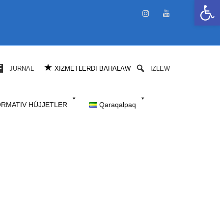
Open 
★
JURNAL
XIZMETLERDI BAHALAW
IZLEW
RMATIV HÚJJETLER
Qaraqalpaq