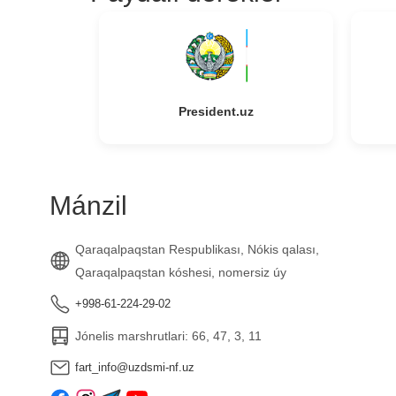
President.uz
Mánzil
Qaraqalpaqstan Respublikası, Nókis qalası,
Qaraqalpaqstan kóshesi, nomersiz úy
+998-61-224-29-02
Jónelis marshrutlari: 66, 47, 3, 11
fart_info@uzdsmi-nf.uz