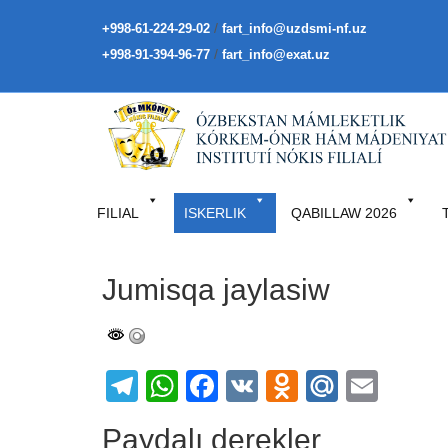
/
+998-61-224-29-02
fart_info@uzdsmi-nf.uz
/
+998-91-394-96-77
fart_info@exat.uz
FILIAL
ISKERLIK
QABILLAW 2026
Jumisqa jaylasiw
Telegram
WhatsApp
Facebook
VK
Odnoklass
Mail.Ru
Emai
Paydalı derekler