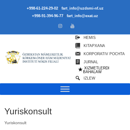
/
+998-61-224-29-02
fart_info@uzdsmi-nf.uz
/
+998-91-394-96-77
fart_info@exat.uz
HEMIS
KITAPXANA
KORPORATIV POCHTA
JURNAL
XIZMETLERDI
★
BAHALAW
IZLEW
Yuriskonsult
Yuriskonsult