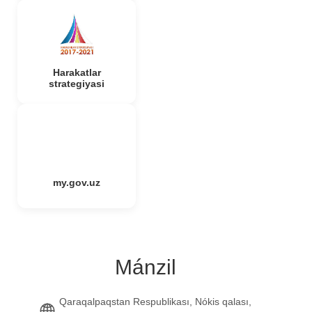
Harakatlar
strategiyasi
my.gov.uz
Mánzil
Qaraqalpaqstan Respublikası, Nókis qalası,