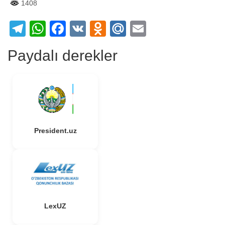
1408
Telegram
WhatsApp
Facebook
VK
Odnoklassniki
Mail.Ru
Email
Paydalı derekler
President.uz
LexUZ