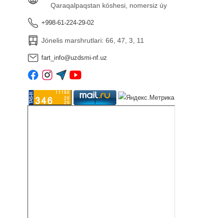
Qaraqalpaqstan kóshesi, nomersiz úy
+998-61-224-29-02
Jónelis marshrutlari: 66, 47, 3, 11
fart_info@uzdsmi-nf.uz