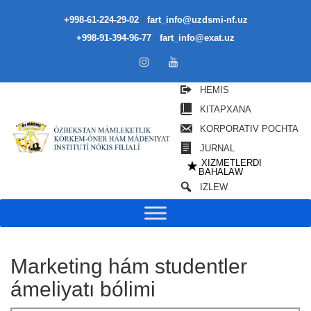
/
+998-61-224-29-02
fart_info@uzdsmi-nf.uz
/
+998-91-394-96-77
fart_info@exat.uz
HEMIS
KITAPXANA
KORPORATIV POCHTA
JURNAL
XIZMETLERDI
★
BAHALAW
IZLEW
Marketing hám studentler
ámeliyatı bólimi