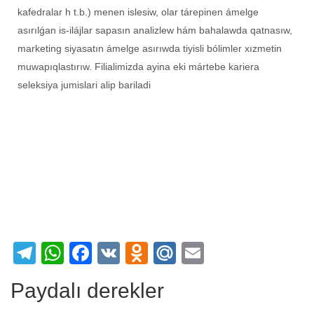
kafedralar h t.b.) menen islesiw, olar tárepinen ámelge
asırılǵan is-ilájlar sapasın analizlew hám bahalawda qatnasıw,
marketing siyasatın ámelge asırıwda tiyisli bólimler xızmetin
muwapıqlastırıw. Filialimizda ayina eki mártebe kariera
seleksiya jumislari alip bariladi
Telegram
WhatsApp
Facebook
VK
Odnoklassniki
Mail.Ru
Email
Paydalı derekler