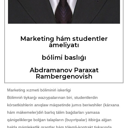
Marketing hám studentler
ámeliyatı
bólimi baslıǵı
Abdramanov Paraxat
Rambergenovish
Marketing xızmeti bóliminiń iskerligi
Bólimniń tiykarǵı wazıypalarınan biri, studentlerdin
kórsetkishlerin anıqlaw máqsetinde jumıs beriwshiler (kárxana
hám mákemeler)diń barlıq tálim baǵdarları yamasa
qánigeliklerge bolǵan talapların (buyırtpalar) itibirǵa alǵan
halda mámleketlik grantlar hám tólemli-kontrakt tiykarında