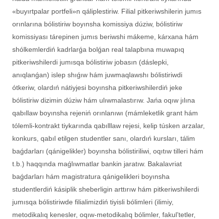
«buyırtpalar portfeli»n qáliplestiriw. Filial pitkeriwshilerin jumıs
orınlarına bólistiriw boyınsha komissiya dúziw, bólistiriw
komissiyası tárepinen jumıs beriwshi mákeme, kárxana hám
shólkemlerdiń kadrlarǵa bolǵan real talapbına muwapıq
pitkeriwshilerdi jumısqa bólistiriw jobasın (dáslepki,
anıqlanǵan) islep shıǵıw hám juwmaqlawshı bólistiriwdi
ótkeriw, olardıń nátiyjesi boyınsha pitkeriwshilerdiń jeke
bólistiriw dizimin dúziw hám ulıwmalastırıw. Jańa oqıw jılına
qabıllaw boyınsha rejeniń orınlanıwı (mámleketlik grant hám
tólemli-kontrakt tiykarında qabılllaw rejesi, kelip túsken arzalar,
konkurs, qabıl etilgen studentler sanı, olardıń kursları, tálim
baǵdarları (qánigelikler) boyınsha bólistiriliwi, oqıtıw tilleri hám
t.b.) haqqında maǵlıwmatlar bankin jaratıw. Bakalavriat
baǵdarları hám magistratura qánigelikleri boyınsha
studentlerdiń kásiplik sheberligin arttırıw hám pitkeriwshilerdi
jumısqa bólistiriwde filialimizdiń tiyisli bólimleri (ilimiy,
metodikalıq kenesler, oqıw-metodikalıq bólimler, fakul’tetler,