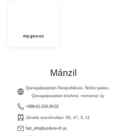
my.gov.uz
Mánzil
Qaraqalpaqstan Respublikası, Nókis qalası,
Qaraqalpaqstan kóshesi, nomersiz úy
+998-61-224-29-02
Jónelis marshrutlari: 66, 47, 3, 11
fart_info@uzdsmi-nf.uz