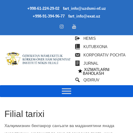
/
+998-61-224-29-02
fart_info@uzdsmi-nf.uz
/
+998-91-394-96-77
fart_info@exat.uz
HEMIS
KUTUBXONA
KORPORATIV POCHTA
JURNAL
XIZMATLARNI
★
BAHOLASH
QIDIRUV
Filial tarixi
Халқимизнин бектакрор санъати ва маданиятини янада