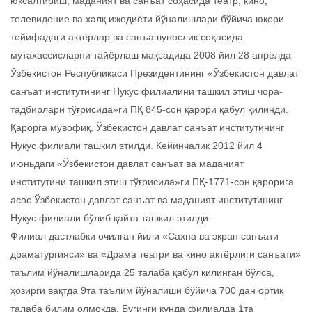
юксалтириш, маданият ва санъат соҳасида театр, кино,
телевидение ва халқ ижодиёти йўналишлари бўйича юқори
тойифадаги актёрлар ва санъашунослик соҳасида
мутахассисларни тайёрлаш мақсадида 2008 йил 28 апрелда
Ўзбекистон Республикаси Президентининг «Ўзбекистон давлат
санъат институтининг Нукус филиалини ташкил этиш чора-
тадбирлари тўғрисида»ги ПҚ 845-сон қарори қабул қилинди.
Қарорга мувофиқ, Ўзбекистон давлат санъат институтининг
Нукус филиали ташкил этилди. Кейинчалик 2012 йил 4
июньдаги «Ўзбекистон давлат санъат ва маданият
институтини ташкил этиш тўғрисида»ги ПҚ-1771-сон қарорига
асос Ўзбекистон давлат санъат ва маданият институтининг
Нукус филиали бўлиб қайта ташкил этилди.
Филиал дастлабки очилган йили «Сахна ва экран санъати
драматургияси» ва «Драма театри ва кино актёрлиги санъати»
таълим йўналишларида 25 талаба қабул қилинган бўлса,
ҳозирги вақтда 9та таълим йўналиши бўйича 700 дан ортиқ
талаба билим олмоқда. Бугинги кунда филиалда 1та