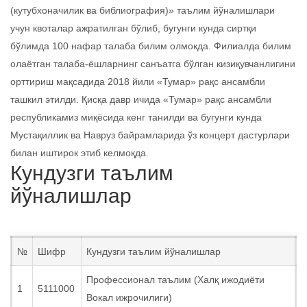
(кутубхоначилик ва библиография)» таълим йўналишлари
учун квоталар ажратилган бўлиб, бугунги кунда сиртқи
бўлимда 100 нафар талаба билим олмокда. Филиалда билим
олаётган талаба-ёшларнинг санъатга бўлган кизиқувчанлигини
орттириш мақсадида 2018 йили «Тумар» рақс ансамбли
ташкил этилди. Қисқа давр ичида «Тумар» рақс ансамбли
республикамиз миқёсида кенг танилди ва бугунги кунда
Мустақиллик ва Навруз байрамларида ўз концерт дастурлари
билан иштирок этиб келмоқда.
Кундузги таълим
йўналишлар
№
Шифр
Кундузги таълим йўналишлар
Профессионал таълим (Халқ ижодиёти
1
5111000
Вокал ижрочилиги)