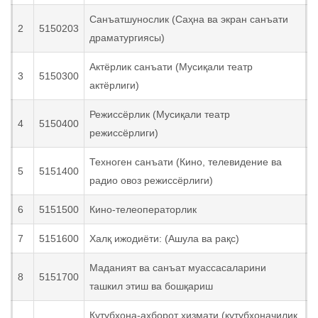
Санъатшунослик (Саҳна ва экран санъати
2
5150203
драматургиясы)
Актёрлик санъати (Мусиқали театр
3
5150300
актёрлиги)
Режиссёрлик (Мусиқали театр
4
5150400
режиссёрлиги)
Техноген санъати (Кино, телевидение ва
5
5151400
радио овоз режиссёрлиги)
6
5151500
Кино-телеоператорлик
7
5151600
Халқ ижодиёти: (Ашула ва рақс)
Маданият ва санъат муассасаларини
8
5151700
ташкил этиш ва бошқариш
Кутубхона-ахборот хизмати (кутубхоначилик