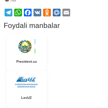
785
Telegram
WhatsApp
Facebook
VK
Odnoklassniki
Mail.Ru
Email
Foydali manbalar
President.uz
LexUZ