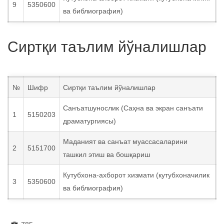
9
5350600
ва библиография)
Сиртқи таълим йўналишлар
№
Шифр
Сиртқи таълим йўналишлар
Санъатшунослик (Саҳна ва экран санъати
1
5150203
драматургиясы)
Маданият ва санъат муассасаларини
2
5151700
ташкил этиш ва бошқариш
Кутубхона-ахборот хизмати (кутубхоначилик
3
5350600
ва библиография)