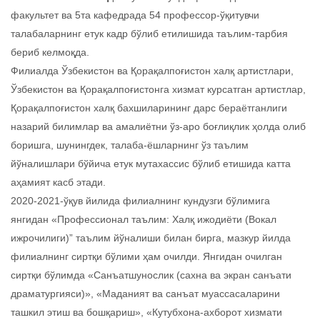
факультет ва 5та кафедрада 54 профессор-ўқитувчи
талабаларнинг етук кадр бўлиб етилишида таълим-тарбия
бериб келмоқда.
Филиалда Ўзбекистон ва Қорақалпоғистон халқ артистлари,
Ўзбекистон ва Қорақалпоғистонга хизмат курсатган артистлар,
Қорақалпоғистон халқ бахшиларининг дарс бераётганлиги
назарий билимлар ва амалиётни ўз-аро боғлиқлик ҳолда олиб
боришга, шунингдек, талаба-ёшларнинг ўз таълим
йўналишлари бўйича етук мутахассис бўлиб етишида катта
аҳамият касб этади.
2020-2021-ўқув йилида филиалнинг кундузги бўлимига
янгидан «Профессионал таълим: Халқ ижодиёти (Вокал
ижрочилиги)” таълим йўналиши билан бирга, мазкур йилда
филиалнинг сиртқи бўлими ҳам очилди. Янгидан очилган
сиртқи бўлимда «Санъатшунослик (сахна ва экран санъати
драматургияси)», «Маданият ва санъат муассасаларини
ташкил этиш ва бошқариш», «Кутубхона-ахборот хизмати