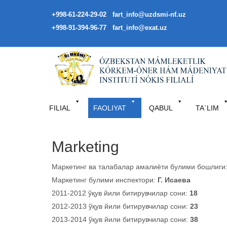
/
+998-61-224-29-02
fart_info@uzdsmi-nf.uz
/
+998-91-394-96-77
fart_info@exat.uz
FILIAL
FAOLIYAT
QABUL
TA`LIM
Marketing
Маркетинг ва талабалар амалиёти булими бошлиги
Маркетинг булими инспектори:
Г. Исаева
2011-2012 ўқув йили битирувчилар сони:
18
2012-2013 ўқув йили битирувчилар сони:
23
2013-2014 ўқув йили битирувчилар сони:
38