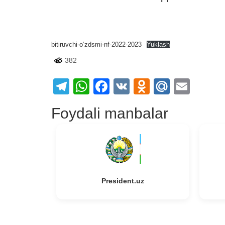
bitiruvchi-oʻzdsmi-nf-2022-2023
Yuklash
382
Telegram
WhatsApp
Facebook
VK
Odnoklass
Mail.Ru
Emai
Foydali manbalar
President.uz