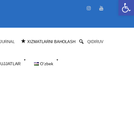
Open 
★
JURNAL
XIZMATLARNI BAHOLASH
QIDIRUV
HUJJATLAR
Oʻzbek