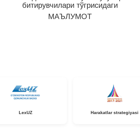
битирувчилари тўгрисидаги
МАЪЛУМОТ
niki
l
LexUZ
Harakatlar strategiyasi