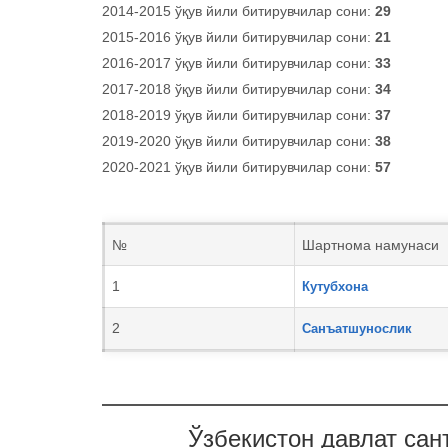
2014-2015 ўқув йили битирувчилар сони:
29
2015-2016 ўқув йили битирувчилар сони:
21
2016-2017 ўқув йили битирувчилар сони:
33
2017-2018 ўқув йили битирувчилар сони:
34
2018-2019 ўқув йили битирувчилар сони:
37
2019-2020 ўқув йили битирувчилар сони:
38
2020-2021 ўқув йили битирувчилар сони:
57
№
Шартнома намунаси
1
Кутубхона
2
Санъатшунослик
Ўзбекистон давлат сан