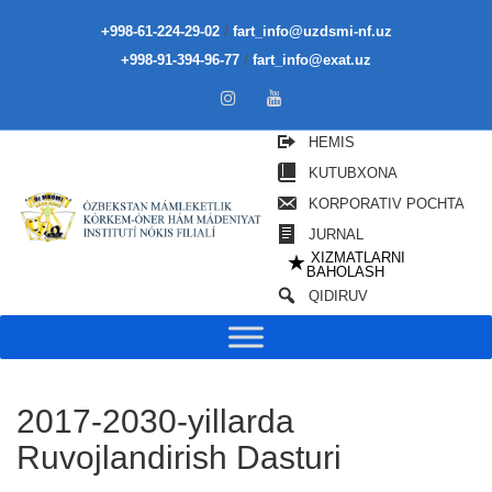
/
+998-61-224-29-02
fart_info@uzdsmi-nf.uz
/
+998-91-394-96-77
fart_info@exat.uz
HEMIS
KUTUBXONA
KORPORATIV POCHTA
JURNAL
XIZMATLARNI
★
BAHOLASH
QIDIRUV
2017-2030-yillarda
Ruvojlandirish Dasturi