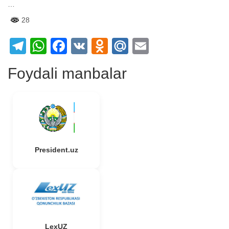
…
28
Telegram
WhatsApp
Facebook
VK
Odnoklassniki
Mail.Ru
Email
Foydali manbalar
President.uz
LexUZ