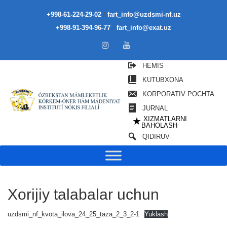
/
+998-61-224-29-02
fart_info@uzdsmi-nf.uz
/
+998-91-394-96-77
fart_info@exat.uz
HEMIS
KUTUBXONA
KORPORATIV POCHTA
JURNAL
XIZMATLARNI
★
BAHOLASH
QIDIRUV
Xorijiy talabalar uchun
uzdsmi_nf_kvota_ilova_24_25_taza_2_3_2-1
Yuklash