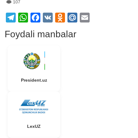
107
Telegram
WhatsApp
Facebook
VK
Odnoklassniki
Mail.Ru
Email
Foydali manbalar
President.uz
LexUZ