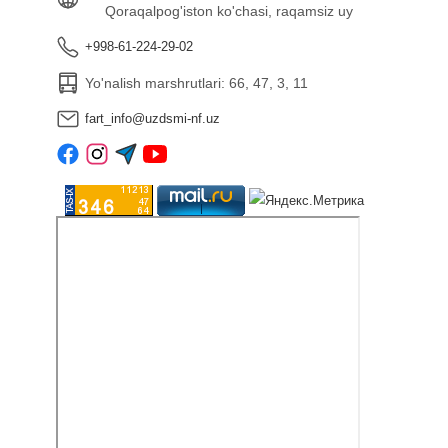
Qoraqalpog'iston ko'chasi, raqamsiz uy
+998-61-224-29-02
Yo'nalish marshrutlari: 66, 47, 3, 11
fart_info@uzdsmi-nf.uz