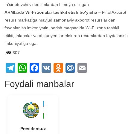
ta’sir etuvchi videofilmlardan himoya qilingan.
ARMlarda Wi-Fi zonalar tashkil etish bo‘yicha
– Filial Axborot
resurs markaziga mavjud zamonaviy axborot resurslaridan
foydalanish imkoniyatini berish maqsadida Wi-Fi zona tashkil
etildi, talabalar va abituriyentlar elektron resurslardan foydalanish
imkoniyatiga ega.
607
Telegram
WhatsApp
Facebook
VK
Odnoklassniki
Mail.Ru
Email
Foydali manbalar
President.uz