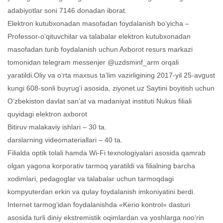
adabiyotlar soni 7146 donadan iborat.
Elektron kutubxonadan masofadan foydalanish bo‘yicha –
Professor-o‘qituvchilar va talabalar elektron kutubxonadan
masofadan turib foydalanish uchun Axborot resurs markazi
tomonidan telegram messenjer @uzdsminf_arm orqali
yaratildi.Oliy va o‘rta maxsus ta’lim vazirligining 2017-yil 25-avgust
kungi 608-sonli buyrug‘i asosida, ziyonet.uz Saytini boyitish uchun
O‘zbekiston davlat san’at va madaniyat instituti Nukus filiali
quyidagi elektron axborot
Bitiruv malakaviy ishlari – 30 ta.
darslarning videomateriallari – 40 ta.
Filialda optik tolali hamda Wi-Fi texnologiyalari asosida qamrab
olgan yagona korporativ tarmoq yaratildi va filialning barcha
xodimlari, pedagoglar va talabalar uchun tarmoqdagi
kompyuterdan erkin va qulay foydalanish imkoniyatini berdi.
Internet tarmog‘idan foydalanishda «Kerio kontrol» dasturi
asosida turli diniy ekstremistik oqimlardan va yoshlarga noo‘rin