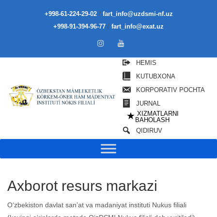
/
+998-61-224-29-02
fart_info@uzdsmi-nf.uz
/
+998-91-394-96-77
fart_info@exat.uz
HEMIS
KUTUBXONA
KORPORATIV POCHTA
JURNAL
XIZMATLARNI
★
BAHOLASH
QIDIRUV
Axborot resurs markazi
O‘zbekiston davlat san’at va madaniyat instituti Nukus filiali