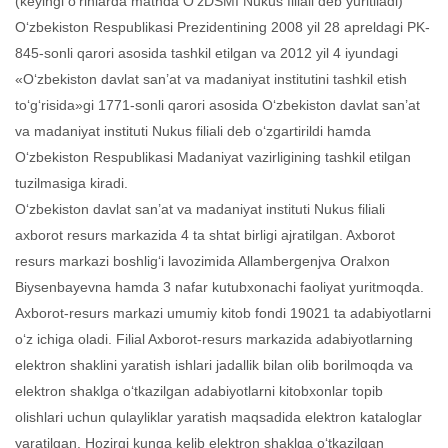
(keyingi o‘rinlarda matnda O‘zDSMI Nukus filiali deb yuritiladi)
O‘zbekiston Respublikasi Prezidentining 2008 yil 28 apreldagi PK-
845-sonli qarori asosida tashkil etilgan va 2012 yil 4 iyundagi
«O‘zbekiston davlat san’at va madaniyat institutini tashkil etish
to‘g‘risida»gi 1771-sonli qarori asosida O‘zbekiston davlat san’at
va madaniyat instituti Nukus filiali deb o‘zgartirildi hamda
O‘zbekiston Respublikasi Madaniyat vazirligining tashkil etilgan
tuzilmasiga kiradi.
O‘zbekiston davlat san’at va madaniyat instituti Nukus filiali
axborot resurs markazida 4 ta shtat birligi ajratilgan. Axborot
resurs markazi boshlig‘i lavozimida Allambergenjva Oralxon
Biysenbayevna hamda 3 nafar kutubxonachi faoliyat yuritmoqda.
Axborot-resurs markazi umumiy kitob fondi 19021 ta adabiyotlarni
o‘z ichiga oladi. Filial Axborot-resurs markazida adabiyotlarning
elektron shaklini yaratish ishlari jadallik bilan olib borilmoqda va
elektron shaklga o‘tkazilgan adabiyotlarni kitobxonlar topib
olishlari uchun qulayliklar yaratish maqsadida elektron kataloglar
yaratilgan. Hozirgi kunga kelib elektron shaklga o‘tkazilgan