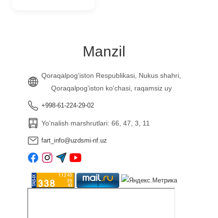
Manzil
Qoraqalpog'iston Respublikasi, Nukus shahri,
Qoraqalpog'iston ko'chasi, raqamsiz uy
+998-61-224-29-02
Yo'nalish marshrutlari: 66, 47, 3, 11
fart_info@uzdsmi-nf.uz