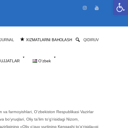
Open 
★
JURNAL
XIZMATLARNI BAHOLASH
QIDIRUV
HUJJATLAR
Oʻzbek
 va farmoyishlari, O‘zbekiston Respublikasi Vazirlar
 bo‘yruqlari, Oliy ta’lim to‘g‘risidagi Nizom,
azirligining «Oliy o‘quv yurtining Kengashi to‘g‘risida»gi