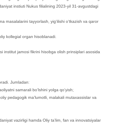
niyat instiuti Nukus filialining 2023-yil 31-avgustdagi
a masalalarini tayyorlash, yig‘ilishi o‘tkazish va qaror
liy kollegial organ hisoblanadi.
si institut jamosi fikrini hisobga olish prinsiplari asosida
boradi. Jumladan:
liyatni samarali bo‘lshini yolga qo‘yish;
g oliy pedagogik ma’lumotli, malakali mutaxassislar va
daniyat vazirligi hamda Oliy ta’lim, fan va innovatsiyalar