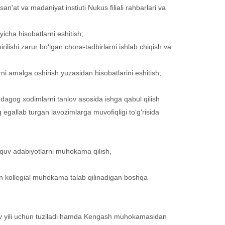
san’at va madaniyat instiuti Nukus filiali rahbarlari va
yicha hisobatlarni eshitish;
rilishi zarur bo‘lgan chora-tadbirlarni ishlab chiqish va
larni amalga oshirish yuzasidan hisobatlarini eshitish;
dagog xodimlarni tanlov asosida ishga qabul qilish
egallab turgan lavozimlarga muvofiqligi to‘g‘risida
 o‘quv adabiyotlarni muhokama qilish,
lgan kollegial muhokama talab qilinadigan boshqa
 o‘quv yili uchun tuziladi hamda Kengash muhokamasidan