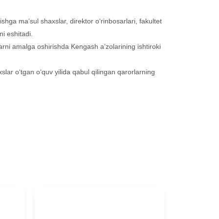
ishga ma’sul shaxslar, direktor o‘rinbosarlari, fakultet
i eshitadi.
rni amalga oshirishda Kengash a’zolarining ishtiroki
lar o‘tgan o‘quv yilida qabul qilingan qarorlarning