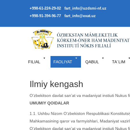
/
+998-61-224-29-02
fart_info@uzdsmi-nf.uz
/
+998-91-394-96-77
fart_info@exat.uz
FILIAL
FAOLIYAT
QABUL
TA`LIM
Ilmiy kengash
O‘zbekitson davlat san’at va madaniyat instiuti Nukus fi
UMUMIY QOIDALAR
1.1. Ushbu Nizom O‘zbekiston Respublikasi Konstitutsiy
Mahkamasining qaror va farmyishlari, Madaniyat vazirligi 
O‘zbekitson davlat san’at va madaniyat instiuti Nukus fil