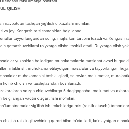
ni Kengash raisi amalga oshiradi.
UL QILISH
ilan navbatdan tashqari yig‘ilish o‘tkazilishi mumkin.
qti va joyi Kengash raisi tomonidan belgilanadi.
riallar tayyorlangandan so‘ng, majlis kun tartibini tuzadi va Kengash ra
din qatnashuvchilarni ro‘yxatga olishni tashkil etadi. Ruyxatga olish yak
 masalalar yuzasidan bo‘ladigan muhokamalarda maslahat ovozi huquqida q
liflarini bildirish, muhokama etilayotgan masalalar va tayyorlangan hujja
, masalalar muhokamasini tashkil qiladi, so‘rovlar, ma’lumotlar, murojaatlar 
bini ko‘rib chiqish va tasdiqlashdan boshlanadi.
uzokaralarda so‘zga chiquvchilarga 5 daqiqagasha, ma’lumot va axborot
un belgilangan vaqtni o‘zgartirishi mo‘mkin.
umotnomalar yig‘ilish ishtirokchilariga rais (raislik etuvchi) tomonidan
hiqish raislik qiluvchining qarori bilan to‘xtatiladi, ko‘rilayotgan mas