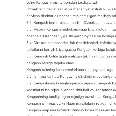
so‘ng Kengash raisi tomonidan tasdiqlanadi.
O‘zbekitson davlat san’at va madaniyat instiuti Nukus fil
bo‘yicha direktor o‘rinbosari rejalashtirilgan majlisga rais
3.2. Kengash ishini rejalashtirish – O‘zbekitson davlat s
3.3. Rejada Kengash muhokamasiga kiritilayotgan masal
boshqalar) Kengash yig‘ilishi qaror loyihasi va boshqa mat
3.4. Direktor o‘rinbosarlar, fakultet dekanlari, kafedra 
taklaflarini har yili 1-iyungacha Kengash kotibiga belg
3.5. Kengash kotibi taqdim etilgan taklif va mulohazalarn
Kengash raisiga taqdim etadi.
Kengash raisning ko‘rsatmalari asosida qayta ishlagan is
3.6. Ish reja loyihasi Kengash yig‘ilishida maqullanga
3.7. Kengashning tasdiqlangan ish rejasini Kengash kotib
xodimlarini ish rejasi bilan tanishtiriladi va ular tomonid
Kengashning tasdiqlangan rejasiga tuzatishlar Kengash ya
Kengash ish rejasiga kiritilgan masalalarni rejadan chiqa
Kengash majlisida ko‘riladi. Bunday holda masalani ta