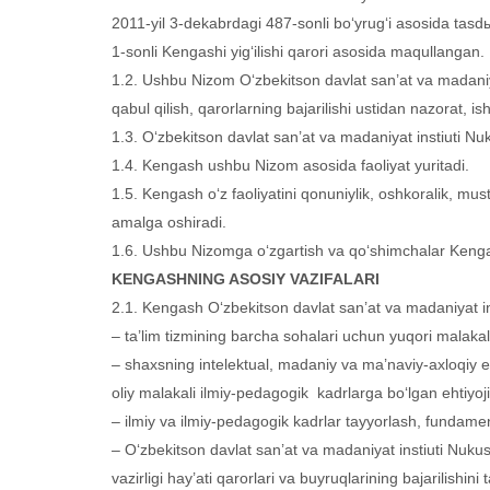
2011-yil 3-dekabrdagi 487-sonli bo‘yrug‘i asosida tasdы
1-sonli Kengashi yig‘ilishi qarori asosida maqullangan.
1.2. Ushbu Nizom O‘zbekitson davlat san’at va madaniyat 
qabul qilish, qarorlarning bajarilishi ustidan nazorat, ish 
1.3. O‘zbekitson davlat san’at va madaniyat instiuti Nuk
1.4. Kengash ushbu Nizom asosida faoliyat yuritadi.
1.5. Kengash o‘z faoliyatini qonuniylik, oshkoralik, mustaqi
amalga oshiradi.
1.6. Ushbu Nizomga o‘zgartish va qo‘shimchalar Kengash
KENGASHNING ASOSIY VAZIFALARI
2.1. Kengash O‘zbekitson davlat san’at va madaniyat inst
– ta’lim tizmining barcha sohalari uchun yuqori malakal
– shaxsning intelektual, madaniy va ma’naviy-axloqiy eht
oliy malakali ilmiy-pedagogik kadrlarga bo‘lgan ehtiyoji
– ilmiy va ilmiy-pedagogik kadrlar tayyorlash, fundament
– O‘zbekitson davlat san’at va madaniyat instiuti Nukus fi
vazirligi hay’ati qarorlari va buyruqlarining bajarilishini ta