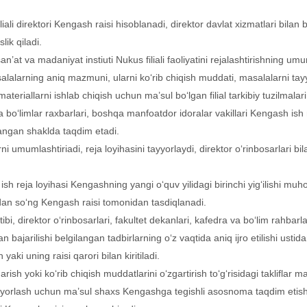
iali direktori Kengash raisi hisoblanadi, direktor davlat xizmatlari bilan
lik qiladi.
an’at va madaniyat instiuti Nukus filiali faoliyatini rejalashtirishning um
alarning aniq mazmuni, ularni ko‘rib chiqish muddati, masalalarni tay
eriallarni ishlab chiqish uchun ma’sul bo‘lgan filial tarkibiy tuzilmalari 
va bo‘limlar raxbarlari, boshqa manfoatdor idoralar vakillari Kengash ish 
ilangan shaklda taqdim etadi.
i umumlashtiriadi, reja loyihasini tayyorlaydi, direktor o‘rinbosarlari bil
h reja loyihasi Kengashning yangi o‘quv yilidagi birinchi yig‘ilishi muho
ndan so‘ng Kengash raisi tomonidan tasdiqlanadi.
i, direktor o‘rinbosarlari, fakultet dekanlari, kafedra va bo‘lim rahbarla
an bajarilishi belgilangan tadbirlarning o‘z vaqtida aniq ijro etilishi ustid
ki uning raisi qarori bilan kiritiladi.
rish yoki ko‘rib chiqish muddatlarini o‘zgartirish to‘g‘risidagi takliflar
yyorlash uchun ma’sul shaxs Kengashga tegishli asosnoma taqdim etish