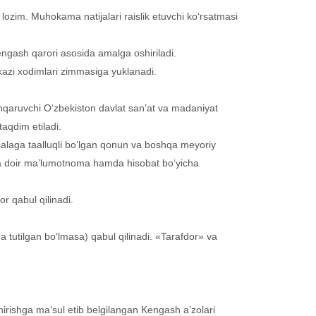
i lozim. Muhokama natijalari raislik etuvchi ko‘rsatmasi
Kengash qarori asosida amalga oshiriladi.
rkazi xodimlari zimmasiga yuklanadi.
hqaruvchi O‘zbekiston davlat san’at va madaniyat
taqdim etiladi.
alaga taalluqli bo‘lgan qonun va boshqa meyoriy
arga doir ma’lumotnoma hamda hisobat bo‘yicha
r qabul qilinadi.
da tutilgan bo‘lmasa) qabul qilinadi. «Tarafdor» va
hirishga ma’sul etib belgilangan Kengash a’zolari