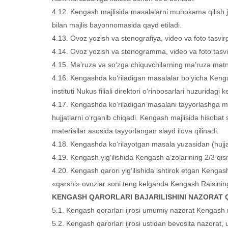
4.12. Kengash majlisida masalalarni muhokama qilish jara
bilan majlis bayonnomasida qayd etiladi.
4.13. Ovoz yozish va stenografiya, video va foto tasvirg
4.14. Ovoz yozish va stenogramma, video va foto tasvirg
4.15. Ma’ruza va so‘zga chiquvchilarning ma’ruza matnl
4.16. Kengashda ko‘riladigan masalalar bo‘yicha Kenga
instituti Nukus filiali direktori o‘rinbosarlari huzurida
4.17. Kengashda ko‘riladigan masalani tayyorlashga m
hujjatlarni o‘rganib chiqadi. Kengash majlisida hisoba
materiallar asosida tayyorlangan slayd ilova qilinadi.
4.18. Kengashda ko‘rilayotgan masala yuzasidan (hujjatl
4.19. Kengash yig‘ilishida Kengash a’zolarining 2/3 qis
4.20. Kengash qarori yig‘ilishida ishtirok etgan Kengash
«qarshi» ovozlar soni teng kelganda Kengash Raisining 
KENGASH QARORLARI BAJARILISHINI NAZORAT Q
5.1. Kengash qorarlari ijrosi umumiy nazorat Kengash r
5.2. Kengash qarorlari ijrosi ustidan bevosita nazorat,