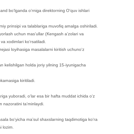
 band bo‘lganda o‘rniga direktorning O‘quv ishlari
umiy prinsipi va talablariga muvofiq amalga oshiriladi.
yorlash uchun mas’ullar (Kengash a’zolari va
va xodimlari ko‘rsatiladi.
rejasi loyihasiga masalalarni kiritish uchuno‘z
an kelishilgan holda joriy yilning 15-iyunigacha
kamasiga kiritiladi.
riga yuboradi, o‘lar esa bir hafta muddat ichida o‘z
an nazoratini ta’minlaydi.
 masala bo‘yicha ma’sul shaxslarning taqdimotiga ko‘ra
i lozim.