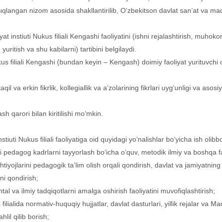
qlangan nizom asosida shakllantirilib, O‘zbekitson davlat san’at va mada
instiuti Nukus filiali Kengashi faoliyatini (ishni rejalashtirish, muhokom
yuritish va shu kabilarni) tartibini belgilaydi.
us filiali Kengashi (bundan keyin – Kengash) doimiy faoliyat yurituvchi o
l va erkin fikrlik, kollegiallik va a’zolarining fikrlari uyg‘unligi va asosiy
 qarori bilan kiritilishi mo‘mkin.
iuti Nukus filiali faoliyatiga oid quyidagi yo‘nalishlar bo‘yicha ish olib
i pedagog kadrlarni tayyorlash bo‘icha o‘quv, metodik ilmiy va boshqa fao
iyojlarini pedagogik ta’lim olish orqali qondirish, davlat va jamiyatnin
ni qondirish;
al va ilmiy tadqiqotlarni amalga oshirish faoliyatini muvofiqlashtirish;
lialida normativ-huquqiy hujjatlar, davlat dasturlari, yillik rejalar va Ma
hlil qilib borish;