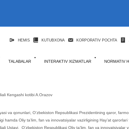
HEMIS
KUTUBXONA
KORPORATIV POCHTA
TALABALAR
INTERAKTIV XIZMATLAR
NORMATIV 
liali Kengashi kotibi A.Orazov
asi va qonunlari, O‘zbekiston Repsublikasi Prezidentining qaror, farmon
hamda Oliy ta’lim, fan va innovatsiyalar vazirligining Hay’at qarorlari va
iali Ustavi, O‘zbekiston Respublikasi Oliy ta’lim, fan va innovatsiyalar v