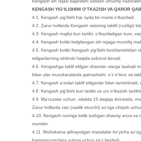
Kengash ish rejasi bajarilishi ustidan umumiy nazorati
KENGASH YIG‘ILISHINI O‘TKAZISH VA QAROR QAB
4.1. Kengash yig‘ilishi har oyda bir marta o‘tkaziladi.
4.2. Zarur hollarda Kengash raisining taklifi (roziligi) b
4.3. Kengash majlisi kun tartibi, o‘tkaziladigan kuni, va
4.4. Kengash kotibi belgilangan ish rejaga muvofiq mate
4.5. Kengash kotibi Kengash yig‘ilishi boshlanishidan ol
etilganlarning ishtiroki haqida axborot beradi.
4.6. Kengashga taklif etilgan shaxslar ularga taaluqli
bilan ular muzokaralarda qatnashishi, o‘z e’tiroz va tak
4.7. Kengash a’zolari taklif etilganlar bilan tanishtiradi
4.8. Kengash yig‘ilishi kun tartibi va uni o‘tkazish tarti
4.9. Ma’ruzalar uchun, odatda 15 daqiqa doirasida, m
Zarur hollarda rais (raislik etuvchi) so‘zga chiqish uch
4.10. Kengash nomiga kelib tushgan shaxsiy ariza va ma’l
mumkin.
4.11. Muhokama qilinayotgan masalalar bo‘yicha so‘zga c
hammaruzachiga xulosa uchun so‘z beriladi.