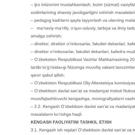
– ijro intizomini mustahkamlash, lozim (xizmat) vaziyfala
xodimlarining shaxsiy javobgarligini oshirish masalalar
– pedagog kadrlarni qayta tayyorlash va ularning malakasi
– ma’naviy-ma’rifiy, o‘quv-usluviy, tarbiya va ilmiy tadq
amalga oshirish;
– direktor, direktor o‘rinbosarlar, fakultet dekanlari, ka
– direktor o‘rinbosarlar, fakultet dekanlari, kafedra mudir
– O‘zbekiston Respublikasi Vazirlar Mahkamasining 201
tartibi to‘g‘risida»gi Nizomga muvofiq vakant lavoziml
qaror qabul qilish;
– O‘zbekiston Respublikasi Oliy Attestatsiya komissiyasi
– O‘zbekitson davlat san’at va madaniyat instiuti Nukus 
muvofiqlashtiruvchi kengashga, monografiyalarni nashrg
– 2.2. Kengash O‘zbekitson davlat san’at va madaniyat in
masalalarni ko‘rishga haqli.
KENGASH FAOLIYATINI TASHKIL ETISH
3.1. Kengash ish rejalari O‘zbekitson davlat san’at va 