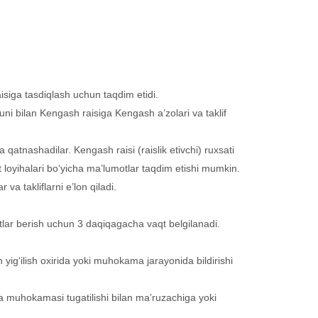
isiga tasdiqlash uchun taqdim etidi.
uni bilan Kengash raisiga Kengash a’zolari va taklif
atnashadilar. Kengash raisi (raislik etivchi) ruxsati
t loyihalari bo‘yicha ma’lumotlar taqdim etishi mumkin.
va takliflarni e’lon qiladi.
lar berish uchun 3 daqiqagacha vaqt belgilanadi.
 yig‘ilish oxirida yoki muhokama jarayonida bildirishi
ala muhokamasi tugatilishi bilan ma’ruzachiga yoki