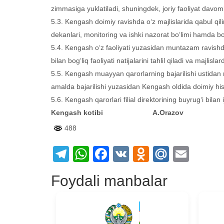
zimmasiga yuklatiladi, shuningdek, joriy faoliyat davo
5.3. Kengash doimiy ravishda o‘z majlislarida qabul qiling
dekanlari, monitoring va ishki nazorat bo‘limi hamda bo
5.4. Kengash o‘z faoliyati yuzasidan muntazam ravishda
bilan bog‘liq faoliyati natijalarini tahlil qiladi va majlisla
5.5. Kengash muayyan qarorlarning bajarilishi ustidan 
amalda bajarilishi yuzasidan Kengash oldida doimiy hiso
5.6. Kengash qarorlari filial direktorining buyrug‘i bilan ij
Kengash kotibi A.Orazov
488
Telegram
WhatsApp
Facebook
VK
Odnoklass
Mail.Ru
Emai
Foydali manbalar