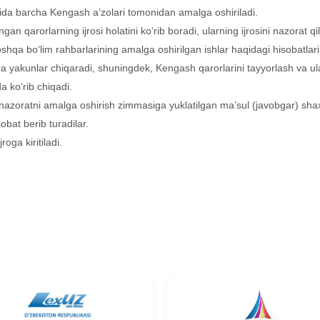
mida barcha Kengash a’zolari tomonidan amalga oshiriladi.
an qarorlarning ijrosi holatini ko‘rib boradi, ularning ijrosini nazorat qil
shqa bo‘lim rahbarlarining amalga oshirilgan ishlar haqidagi hisobatlarin
 yakunlar chiqaradi, shuningdek, Kengash qarorlarini tayyorlash va ula
rda ko‘rib chiqadi.
nazoratni amalga oshirish zimmasiga yuklatilgan ma’sul (javobgar) shaxs
bat berib turadilar.
roga kiritiladi.
niki
l