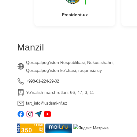
President.uz
Manzil
Qoraqalpog'iston Respublikasi, Nukus shahri,
Qoraqalpog'iston ko'chasi, raqamsiz uy
+998-61-224-29-02
Yo'nalish marshrutlari: 66, 47, 3, 11
fart_info@uzdsmi-nf.uz