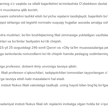
rning o‘z vaqtida va sifatli bajarilishini ta’minlashda O‘zbekitson davlat 
ini muxokama qilib borish;
ni oshirishni tashkil etish bo‘yicha rejalarni tasdiqlaydi, bajarilishi bo‘
iqot ishlariga oid tegishli normativ-xuquqiy hujjatlar asosida amalga oshi
fedra mudirlari, bo‘lim boshliqlarining filial zimmasiga yuklatilgan vazifa
lari va bo‘limlar faoliyatini ko‘rib chiqish;
5-yil 25-avgustdagi 246-sonli Qarori va «Oliy ta’lim muassasalariga pe
arga tanlovlarda nomzodlarni ko‘rib chiqish hamda pedagog xodimlarning 
ga professor, dotsent ilmiy unvoniga tavsiya qilish;
filiali professor-o‘qituvchilari, tadqiqotchilari tomonidan tayyorlangan
a tavsiya etish kabi masalalarni hal etadi.
stiuti Nukus filiali vakolatiga taalluqli, uning hayoti bilan bog‘liq bo‘
madaniyat instiuti Nukus filiali ish rejalarini inobatga olgan holda bir