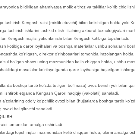
yonida bildirilgan ahamiyatga molik e’tiroz va takliflar ko‘rib chiqilish
a tushirish Kengash raisi (raislik etuvchi) bilan kelishilgan holda yoki 
a tushirish ishlarini tashkid etish filialning axborot texnologiyalari ma
ari Kengash majlisi yakunlanishi bilan Kengash kotibiga topshiriladi.
sh kotibiga qaror loyihalari va boshqa materiallar ushbu sohalarni bos
gi kengashda ko‘rilgash, direktor o‘rinbosarlari tomonida imzolangan holda 
a’sul bo‘lgan shaxs uning mazmunidan kelib chiqqan holda, ushbu mas
t shaklidagi masalalar ko‘rilayotganda qaror loyihasiga bajarilgan ishl
arda boshqa tartib ko‘zda tutilgan bo‘lmasa) ovoz berish yoli bilan qaro
mi ishtirok etganda Kengash Qarori haqiqiy (vakolatli) sanaladi.
 a’zolarining oddiy ko‘pchilik ovozi bilan (hujjatlarda boshqa tartib ko‘z
ovozi hal qiluvchi sanaladi.
ILISH
aisi tomonidan amalga oshiriladi.
 ulardagi topshiriqlar mazmunidan kelib chiqqan holda, ularni amalga os