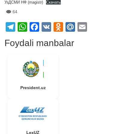
УзДСМИ НФ (magistr)
Скачать
64
Telegram
WhatsApp
Facebook
VK
Odnoklassniki
Mail.Ru
Email
Foydali manbalar
President.uz
LexUZ