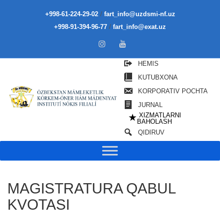
/
+998-61-224-29-02
fart_info@uzdsmi-nf.uz
/
+998-91-394-96-77
fart_info@exat.uz
HEMIS
KUTUBXONA
KORPORATIV POCHTA
JURNAL
XIZMATLARNI
★
BAHOLASH
QIDIRUV
MAGISTRATURA QABUL
KVOTASI