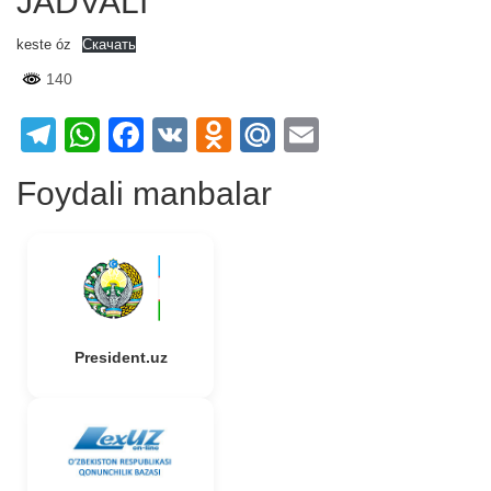
JADVALI
keste óz
Скачать
140
Telegram
WhatsApp
Facebook
VK
Odnoklassniki
Mail.Ru
Email
Foydali manbalar
President.uz