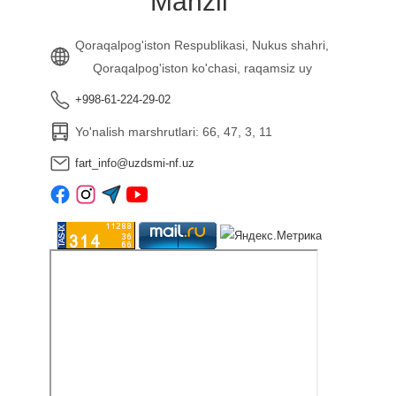
Manzil
Qoraqalpog'iston Respublikasi, Nukus shahri,
Qoraqalpog'iston ko'chasi, raqamsiz uy
+998-61-224-29-02
Yo'nalish marshrutlari: 66, 47, 3, 11
fart_info@uzdsmi-nf.uz