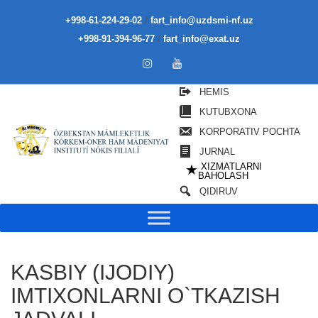
/
+998-61-224-29-02
fart_info@uzdsmi-nf.uz
/
+998-91-394-96-77
fart_info@exat.uz
HEMIS
KUTUBXONA
KORPORATIV POCHTA
JURNAL
XIZMATLARNI
★
BAHOLASH
QIDIRUV
KASBIY (IJODIY)
IMTIXONLARNI O`TKAZISH