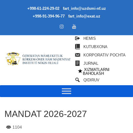
/
+998-61-224-29-02
fart_info@uzdsmi-nf.uz
/
+998-91-394-96-77
fart_info@exat.uz
HEMIS
KUTUBXONA
KORPORATIV POCHTA
JURNAL
XIZMATLARNI
★
BAHOLASH
QIDIRUV
MANDAT 2026-2027
1104