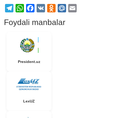
Telegram
WhatsApp
Facebook
VK
Odnoklassniki
Mail.Ru
Email
Foydali manbalar
President.uz
LexUZ