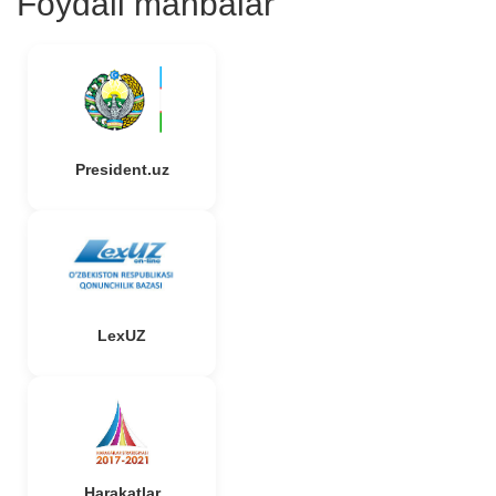
Foydali manbalar
President.uz
LexUZ
Harakatlar