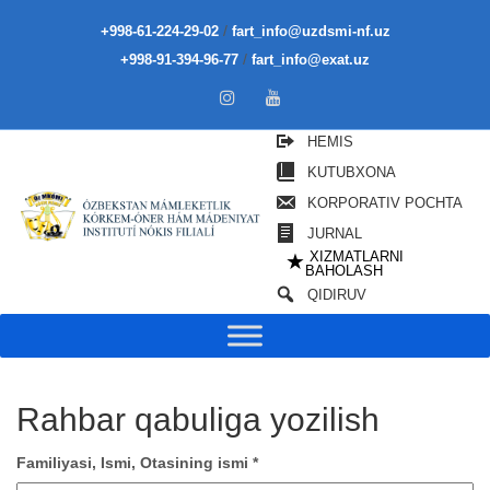
/
+998-61-224-29-02
fart_info@uzdsmi-nf.uz
/
+998-91-394-96-77
fart_info@exat.uz
HEMIS
KUTUBXONA
KORPORATIV POCHTA
JURNAL
XIZMATLARNI
★
BAHOLASH
QIDIRUV
Rahbar qabuliga yozilish
Familiyasi, Ismi, Otasining ismi *