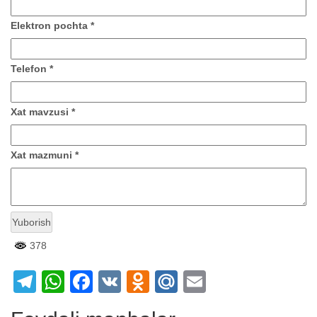
Elektron pochta *
Telefon *
Xat mavzusi *
Xat mazmuni *
Yuborish
378
Telegram
WhatsApp
Facebook
VK
Odnoklassniki
Mail.Ru
Email