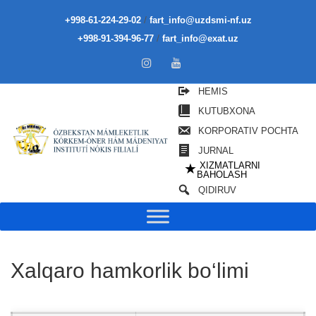
/
+998-61-224-29-02
fart_info@uzdsmi-nf.uz
/
+998-91-394-96-77
fart_info@exat.uz
HEMIS
KUTUBXONA
KORPORATIV POCHTA
JURNAL
XIZMATLARNI
★
BAHOLASH
QIDIRUV
Xalqaro hamkorlik bo‘limi