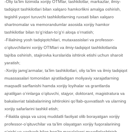
-Oliy ta’lim tizimida xorijiy OTMlar, tashkilotlar, markazlar, ilmiy-
tadqiqot tashkilotlari bilan xalqaro hamkorlikni amalga oshirish,
tegishli yuqori turuvchi tashkilotlarning ruxsati bilan xalqaro
shartnomalar va memorandumlar asosida xorijiy hamkor
tashkilotlar bilan to‘g‘ridan-to‘g‘ri aloqa o‘rnatish;
-Filialning yosh tadqiqotchilari, mutaxassislari va professor-
o‘qituvchilarini xorijiy OTMlari va ilmiy-tadqiqot tashkilotlarida
tajriba oshirish, stajirovka kurslarida ishtirok etishi uchun sharoit
yaratish;
-Xorijiy jamg‘armalar, ta’lim tashkilotlari, oliy ta’lim va ilmiy tadqiqot
muassasalari tomonidan ajratiladigan moliyaviy xarajatlarning
maqsadli sarflanishi hamda xorijiy loyihalar va grantlarda
ajratilgan o‘rinlarga o‘qituvchi, stajyor, doktorant, magistratura va
bakalavriat talabalarining ishtirokini qo‘llab-quvvatlash va ularning
xorijiy safarlarini tashkil etish;
-Filialda qisqa va uzoq muddatli faoliyat olib borayatgan xorijiy
professor-o‘qituvchilar va ta’lim olayatgan xorijiy fuqoralarining
o‘qishi va yashash bilan bog‘liq masalalarni muvofiqlashtirish.