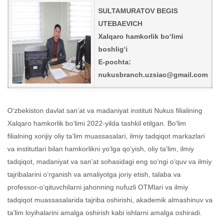
SULTAMURATOV BEGIS
UTEBAEVICH
Xalqaro hamkorlik bo‘limi
boshlig‘i
E-pochta:
nukusbranch.uzsiac@gmail.com
O‘zbekiston davlat san’at va madaniyat instituti Nukus filialining
Xalqaro hamkorlik bo‘limi 2022-yilda tashkil etilgan. Bo‘lim
filialning xorijiy oliy ta’lim muassasalari, ilmiy tadqiqot markazlari
va institutlari bilan hamkorlikni yo‘lga qo‘yish, oliy ta’lim, ilmiy
tadqiqot, madaniyat va san’at sohasidagi eng so‘ngi o‘quv va ilmiy
tajribalarini o‘rganish va amaliyotga joriy etish, talaba va
professor-o‘qituvchilarni jahonning nufuzli OTMlari va ilmiy
tadqiqot muassasalarida tajriba oshirishi, akademik almashinuv va
ta’lim loyihalarini amalga oshirish kabi ishlarni amalga oshiradi.