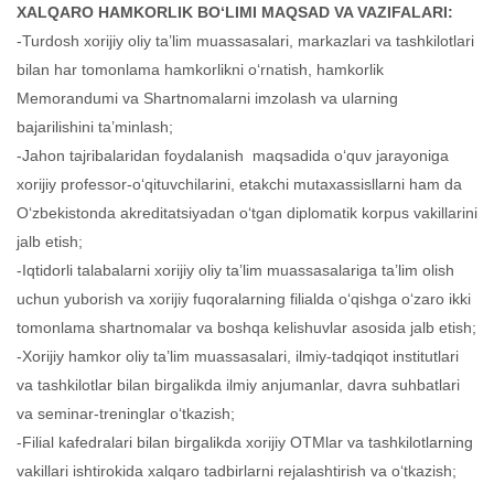
XALQARO HAMKORLIK BO‘LIMI MAQSAD VA VAZIFALARI:
-Turdosh xorijiy oliy ta’lim muassasalari, markazlari va tashkilotlari
bilan har tomonlama hamkorlikni o‘rnatish, hamkorlik
Memorandumi va Shartnomalarni imzolash va ularning
bajarilishini ta’minlash;
-Jahon tajribalaridan foydalanish maqsadida o‘quv jarayoniga
xorijiy professor-o‘qituvchilarini, etakchi mutaxassisllarni ham da
O‘zbekistonda akreditatsiyadan o‘tgan diplomatik korpus vakillarini
jalb etish;
-Iqtidorli talabalarni xorijiy oliy ta’lim muassasalariga ta’lim olish
uchun yuborish va xorijiy fuqoralarning filialda o‘qishga o‘zaro ikki
tomonlama shartnomalar va boshqa kelishuvlar asosida jalb etish;
-Xorijiy hamkor oliy ta’lim muassasalari, ilmiy-tadqiqot institutlari
va tashkilotlar bilan birgalikda ilmiy anjumanlar, davra suhbatlari
va seminar-treninglar o‘tkazish;
-Filial kafedralari bilan birgalikda xorijiy OTMlar va tashkilotlarning
vakillari ishtirokida xalqaro tadbirlarni rejalashtirish va o‘tkazish;