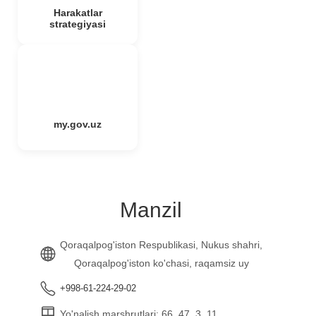
Harakatlar
strategiyasi
my.gov.uz
Manzil
Qoraqalpog'iston Respublikasi, Nukus shahri,
Qoraqalpog'iston ko'chasi, raqamsiz uy
+998-61-224-29-02
Yo'nalish marshrutlari: 66, 47, 3, 11