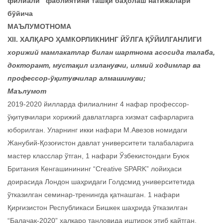
филиали
фаолиятини ташқи баҳолаш натижалари
бўйича
МАЪЛУМОТНОМА
XII. ХАЛҚАРО ҲАМКОРЛИКНИНГ ЙЎЛГА ҚЎЙИЛГАНЛИГИ
хорижий мамлакатлар билан шартнома асосида талаба,
докторант, мустақил изланувчи, илмий ходимлар ва
профессор-ўқитувчилар алмашинуви;
Маълумот
2019-2020 йилларда филиалнинг 4 нафар профессор-
ўқитувчилари хорижий давлатларга хизмат сафарларига
юборилган. Уларнинг икки нафари М.Авезов номидаги
Жанубий-Қозоғистон давлат университети талабаларига
мастер класслар ўтган, 1 нафари Ўзбекистондаги Буюк
Британия Кенгашинининг “Creative SPARK” лойиҳаси
доирасида Лондон шаҳридаги Голдсмид университетида
ўтказилган семинар-тренингда қатнашган. 1 нафари
Қирғизистон Республикаси Бишкек шаҳрида ўтказилган
“Балачақ-2020” халқаро танловида иштирок этиб қайтган.