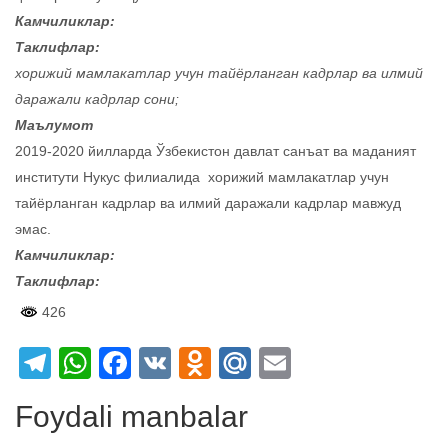
Камчиликлар:
Таклифлар:
хорижий мамлакатлар учун тайёрланган кадрлар ва илмий
даражали кадрлар сони;
Маълумот
2019-2020 йилларда Ўзбекистон давлат санъат ва маданият
институти Нукус филиалида хорижий мамлакатлар учун
тайёрланган кадрлар ва илмий даражали кадрлар мавжуд
эмас.
Камчиликлар:
Таклифлар:
426
Telegram
WhatsApp
Facebook
VK
Odnoklassniki
Mail.Ru
Email
Foydali manbalar