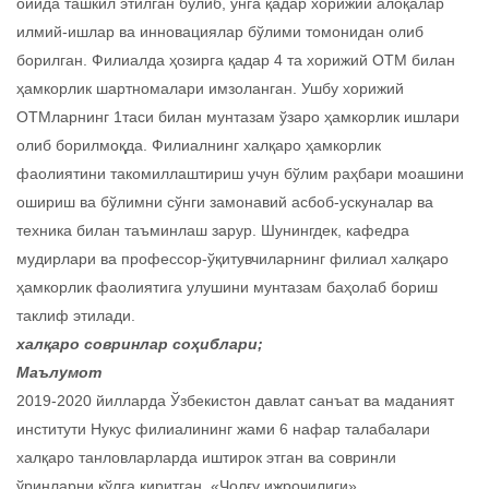
ойида ташкил этилган бўлиб, унга қадар хорижий алоқалар
илмий-ишлар ва инновациялар бўлими томонидан олиб
борилган. Филиалда ҳозирга қадар 4 та хорижий ОТМ билан
ҳамкорлик шартномалари имзоланган. Ушбу хорижий
ОТМларнинг 1таси билан мунтазам ўзаро ҳамкорлик ишлари
олиб борилмоқда. Филиалнинг халқаро ҳамкорлик
фаолиятини такомиллаштириш учун бўлим раҳбари моашини
ошириш ва бўлимни сўнги замонавий асбоб-ускуналар ва
техника билан таъминлаш зарур. Шунингдек, кафедра
мудирлари ва профессор-ўқитувчиларнинг филиал халқаро
ҳамкорлик фаолиятига улушини мунтазам баҳолаб бориш
таклиф этилади.
халқаро совринлар соҳиблари;
Маълумот
2019-2020 йилларда Ўзбекистон давлат санъат ва маданият
институти Нукус филиалининг жами 6 нафар талабалари
халқаро танловларларда иштирок этган ва совринли
ўринларни қўлга киритган. «Чолғу ижрочилиги»