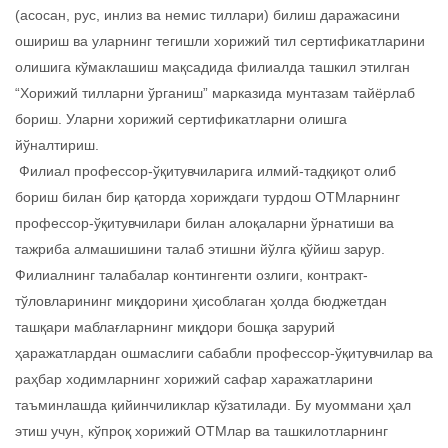
(асосан, рус, инлиз ва немис тиллари) билиш даражасини
ошириш ва уларнинг тегишли хорижий тил сертификатларини
олишига кўмаклашиш мақсадида филиалда ташкил этилган
“Хорижий тилларни ўрганиш” марказида мунтазам тайёрлаб
бориш. Уларни хорижий сертификатларни олишга
йўналтириш.
Филиал профессор-ўқитувчиларига илмий-тадқиқот олиб
бориш билан бир қаторда хориждаги турдош ОТМларнинг
профессор-ўқитувчилари билан алоқаларни ўрнатиши ва
тажриба алмашишини талаб этишни йўлга қўйиш зарур.
Филиалнинг талабалар контингенти озлиги, контракт-
тўловларининг миқдорини ҳисоблаган ҳолда бюджетдан
ташқари маблағларнинг миқдори бошқа зарурий
ҳаражатлардан ошмаслиги сабабли профессор-ўқитувчилар ва
раҳбар ходимларнинг хорижий сафар харажатларини
таъминлашда қийинчиликлар кўзатилади. Бу муоммани ҳал
этиш учун, кўпроқ хорижий ОТМлар ва ташкилотларнинг