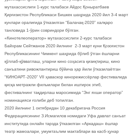
мутахассислиги 1-курс талабаси Айдос Қоныратбаев
Қирғизистон Республикаси Бишкек шаҳрида 2020 йил 3-4 март
кунлари оралиғида ўтказилган “Балачақ-2020” халқаро
танловида 1-ўрин совриндори бўлган.
«Кинотелеоператор» мутахассислиги 2-курс талабаси
Байхрам Сейтжанов 2020 йилнинг 2-3 март куни Қозоғистон
Республикасининг Чимкент шаҳрида бўлиб ўтган ёшларни
қўллаб-қўвватлаш, уларни кино соҳасига қизиқтириш, кино
санъатини ривожлантириш бўйича ҳар йили ўтказилаётган
“КИНОАРТ-2020” VII ҳаваскор кинорежиссёрлар фестивалида
қисқа метражли фильмлари билан иштирок этиб,
фестивалнинг тақдирлаш маросимида “Энг яхши оператор”
номинацияси ғолиби деб топилган.
2020 йилнинг 1 октябридан 10 декабригача Россия
Федерациясининг З.Исмагилов номидаги Уфа давлат санъат
институтида онлайн тарзда ўтказилган «Аркадаш» ёшлар
театр жамоалари, умумтаълим мактаблари ва касб-ҳунар