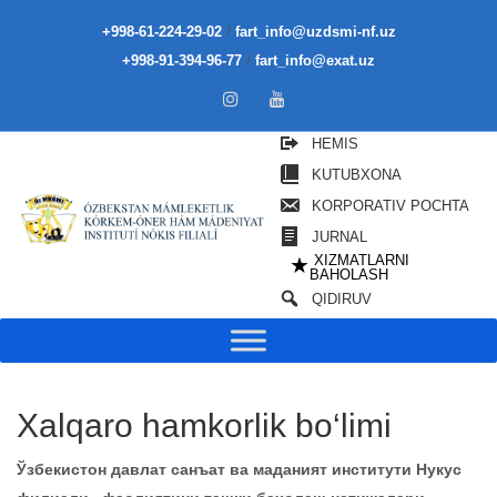
/
+998-61-224-29-02
fart_info@uzdsmi-nf.uz
/
+998-91-394-96-77
fart_info@exat.uz
HEMIS
KUTUBXONA
KORPORATIV POCHTA
JURNAL
XIZMATLARNI
★
BAHOLASH
QIDIRUV
Xalqaro hamkorlik bo‘limi
Ўзбекистон давлат санъат ва маданият институти Нукус