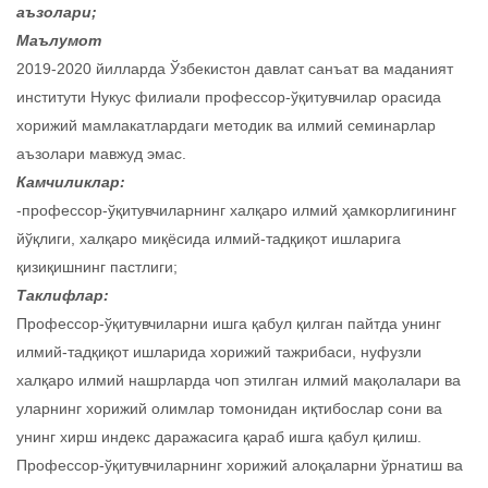
аъзолари;
Маълумот
2019-2020 йилларда Ўзбекистон давлат санъат ва маданият
институти Нукус филиали профессор-ўқитувчилар орасида
хорижий мамлакатлардаги методик ва илмий семинарлар
аъзолари мавжуд эмас.
Камчиликлар:
-профессор-ўқитувчиларнинг халқаро илмий ҳамкорлигининг
йўқлиги, халқаро миқёсида илмий-тадқиқот ишларига
қизиқишнинг пастлиги;
Таклифлар:
Профессор-ўқитувчиларни ишга қабул қилган пайтда унинг
илмий-тадқиқот ишларида хорижий тажрибаси, нуфузли
халқаро илмий нашрларда чоп этилган илмий мақолалари ва
уларнинг хорижий олимлар томонидан иқтибослар сони ва
унинг хирш индекс даражасига қараб ишга қабул қилиш.
Профессор-ўқитувчиларнинг хорижий алоқаларни ўрнатиш ва