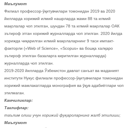
Маълумот
Филиал профессор-ўқитувчилари томонидан 2019 ва 2020
йилларда хорижий илмий нашрларда жами 88 та илмий
мақолалар чоп этилган, шундан 78 та илмий мақолалар ОАК
эътироф этган хорижий журналларда чоп этилган. 2020 йилда
хорижда чиқарилган илмий мақолаларнинг 9 таси импакт-
факторли («Web of Science», «Scopus» ва бошқа халқаро
эътироф этилган базаларга киритилган журналларда)
журналларда чоп этилган.
2019-2020 йилларда Ўзбекистон давлат санъат ва маданият
институти Нукус филиали профессор-ўқитувчилари томонидан
хорижий мамлакатларда монография ва ўқув адабиётлари чоп
этилмаган.
Камчиликлар:
Таклифлар:
таълим олиш учун хорижий фуқароларнинг жалб этилиши;
Маълумот