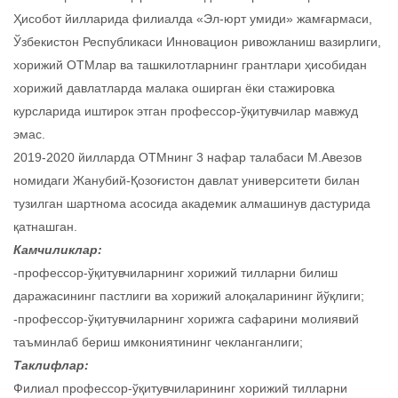
Ҳисобот йилларида филиалда «Эл-юрт умиди» жамғармаси,
Ўзбекистон Республикаси Инновацион ривожланиш вазирлиги,
хорижий ОТМлар ва ташкилотларнинг грантлари ҳисобидан
хорижий давлатларда малака оширган ёки стажировка
курсларида иштирок этган профессор-ўқитувчилар мавжуд
эмас.
2019-2020 йилларда ОТМнинг 3 нафар талабаси М.Авезов
номидаги Жанубий-Қозоғистон давлат университети билан
тузилган шартнома асосида академик алмашинув дастурида
қатнашган.
Камчиликлар:
-профессор-ўқитувчиларнинг хорижий тилларни билиш
даражасининг пастлиги ва хорижий алоқаларининг йўқлиги;
-профессор-ўқитувчиларнинг хорижга сафарини молиявий
таъминлаб бериш имкониятининг чекланганлиги;
Таклифлар:
Филиал профессор-ўқитувчиларининг хорижий тилларни