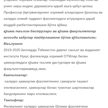
унинг хирш индекс даражасига қараб ишга қабул қилиш.
Профессор-ўқитувчиларнинг хорижий алоқаларни ўрнатиш ва
халқаро илмий тадқикот фаолиятидаги ютуқларига қараб
моддий рағбатлантиришни йўлга қўйиш.
қўшма таълим дастурлари ва қўшма факультетлар
асосида кадрлар тайёрлашнинг йўлга қўйилганлиги;
Маълумот
2019-2020 йилларда Ўзбекистон давлат санъат ва маданият
институти Нукус филиалида хорижий ОТМлар билан
ҳамкорликдаги қўшма таълим дастурлари ва қўшма
факультетлармавжуд эмас.
Камчиликлар:
-халқаро ҳамкорлик фаолиятининг самарали ташкил
этилмаганлиги, ҳамкорлар билан тузилган шартномалар
бандларининг ижро етилмаслиги;
Таклифлар:
Филиалнинг халқаро ҳамкорлик бўлими фаолиятини