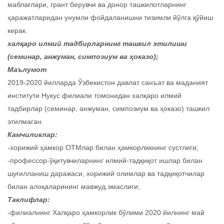
маблағлари, грант берувчи ва донор ташкилотларнинг
ҳаражатларидан унумли фойдаланишни тизимли йўлга қўйиш
керак.
халқаро илмий тадбирларнинг ташкил этилиши
(семинар, анжуман, симпозиум ва ҳоказо);
Маълумот
2019-2020 йилларда Ўзбекистон давлат санъат ва маданият
институти Нукус филиали томонидан халқаро илмий
тадбирлар (семинар, анжуман, симпозиум ва ҳоказо) ташкил
этилмаган.
Камчиликлар:
-хорижий ҳамкор ОТМлар билан ҳамкорликнинг сустлиги;
-профессор-ўқитувчиларнинг илмий-тадқиқот ишлар билан
шуғилланиш даражаси, хорижий олимлар ва тадқиқотчилар
билан алоқаларининг мавжуд эмаслиги;
Таклифлар:
-филиалнинг Халқаро ҳамкорлик бўлими 2020 йилнинг май