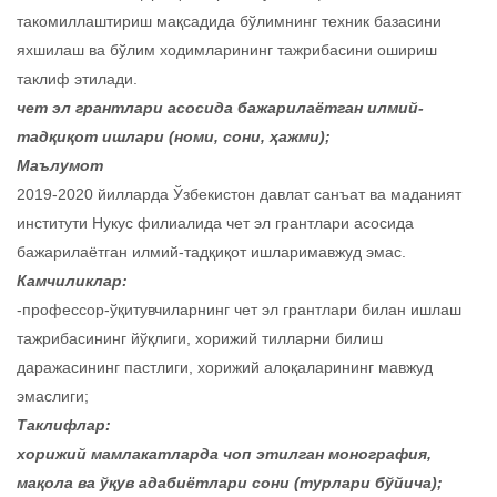
такомиллаштириш мақсадида бўлимнинг техник базасини
яхшилаш ва бўлим ходимларининг тажрибасини ошириш
таклиф этилади.
чет эл грантлари асосида бажарилаётган илмий-
тадқиқот ишлари (номи, сони, ҳажми);
Маълумот
2019-2020 йилларда Ўзбекистон давлат санъат ва маданият
институти Нукус филиалида чет эл грантлари асосида
бажарилаётган илмий-тадқиқот ишларимавжуд эмас.
Камчиликлар:
-профессор-ўқитувчиларнинг чет эл грантлари билан ишлаш
тажрибасининг йўқлиги, хорижий тилларни билиш
даражасининг пастлиги, хорижий алоқаларининг мавжуд
эмаслиги;
Таклифлар:
хорижий мамлакатларда чоп этилган монография,
мақола ва ўқув адабиётлари сони (турлари бўйича);