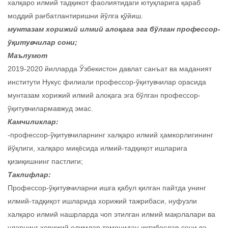
халқаро илмий тадқикот фаолиятидаги ютуқларига қараб
моддий рағбатлантиришни йўлга қўйиш.
мунтазам хорижий илмий алоқага эга бўлган профессор-
ўқитувчилар сони;
Маълумот
2019-2020 йилларда Ўзбекистон давлат санъат ва маданият
институти Нукус филиали профессор-ўқитувчилар орасида
мунтазам хорижий илмий алоқага эга бўлган профессор-
ўқитувчилармавжуд эмас.
Камчиликлар:
-профессор-ўқитувчиларнинг халқаро илмий ҳамкорлигининг
йўқлиги, халқаро миқёсида илмий-тадқиқот ишларига
қизиқишнинг пастлиги;
Таклифлар:
Профессор-ўқитувчиларни ишга қабул қилган пайтда унинг
илмий-тадқиқот ишларида хорижий тажрибаси, нуфузли
халқаро илмий нашрларда чоп этилган илмий мақолалари ва
уларнинг хорижий олимлар томонидан иқтибослар сони ва