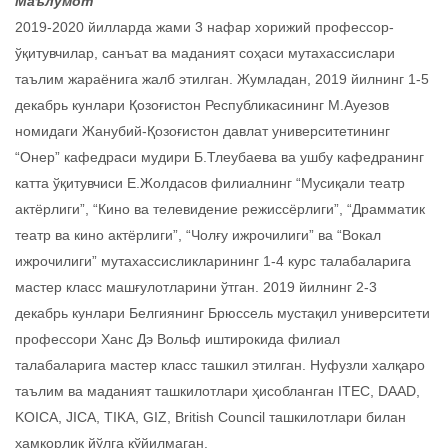
Маълумот
2019-2020 йилларда жами 3 нафар хорижий профессор-
ўқитувчилар, санъат ва маданият соҳаси мутахассислари
таълим жараёнига жалб этилган. Жумладан, 2019 йилнинг 1-5
декабрь кунлари Қозоғистон Республикасининг М.Ауезов
номидаги Жанубий-Қозоғистон давлат университетининг
“Онер” кафедраси мудири Б.Тлеубаева ва ушбу кафедранинг
катта ўқитувчиси Е.Жолдасов филиалнинг “Мусиқали театр
актёрлиги”, “Кино ва телевидение режиссёрлиги”, “Драмматик
театр ва кино актёрлиги”, “Чолғу ижрочилиги” ва “Вокал
ижрочилиги” мутахассисликларининг 1-4 курс талабаларига
мастер класс машғулотларини ўтган. 2019 йилнинг 2-3
декабрь кунлари Белгиянинг Брюссель мустақил университети
профессори Ханс Дэ Вольф иштирокида филиал
талабаларига мастер класс ташкил этилган. Нуфузли халқаро
таълим ва маданият ташкилотлари ҳисобланган ITEC, DAAD,
KOICA, JICA, TIKA, GIZ, British Council ташкилотлари билан
ҳамкорлик йўлга қўйилмаган.