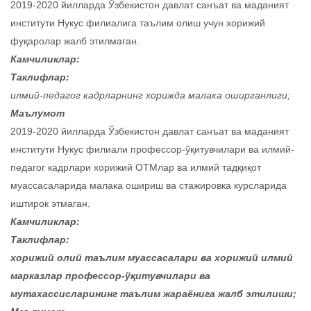
2019-2020 йилларда Ўзбекистон давлат санъат ва маданият
институти Нукус филиалига таълим олиш учун хорижий
фуқаролар жалб этилмаган.
Камчиликлар:
Таклифлар:
илмий-педагог кадрларнинг хорижда малака оширганлиги;
Маълумот
2019-2020 йилларда Ўзбекистон давлат санъат ва маданият
институти Нукус филиали профессор-ўқитувчилари ва илмий-
педагог кадрлари хорижий ОТМлар ва илмий тадқиқот
муассасаларида малака ошириш ва стажировка курсларида
иштирок этмаган.
Камчиликлар:
Таклифлар:
хорижий олий таълим муассасалари ва хорижий илмий
марказлар профессор-ўқитувчилари ва
мутахассисларининг таълим жараёнига жалб этилиши;