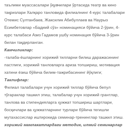
таълими муассасалари ўқувчилари ўртасида театр ва кино
тақризлари Халқаро танловида филиалнинг 4-курс талабалари
Отемис Султанбаев, Жаксилик Абибуллаев ва Наурыз
Есимбетовлар «Бадиий сўз» номинацияси бўйича 2-ўрин, 4-
курс талабаси Азиз Гадамов ушбу номинация бўйича 3-ўрин
билан тақдирланган.
Камчиликлар:
-талаба-ёшларнинг хорижий тилларни билиш даражасининг
пастлиги, хорижий танловларга ариза топшириш, мотивация
хатини ёзиш бўйича билим-тажрибасининг йўқлиги;
Таклифлар:
Филиал талабалари учун хорижий тиллар бўйича бепул
тўгараклар ташкил этиш, талабалар учун хорижий грантлар,
танлова ва стипендияларга ҳужжат топшириш шартлари,
босқичлари ва ҳужжатларнинг турлари бўйича тегишли
мутахассислар иштирокида семинар-тренинглар ташкил этиш.
хорижий мамлакатлардаги методик, илмий семинарлар