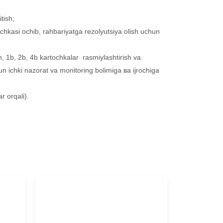
tish;
chkasi ochib, rahbariyatga rezolyutsiya olish uchun
sh, 1b, 2b, 4b kartochkalar rasmiylashtirish va
hun ichki nazorat va monitoring bolimiga ва ijrochiga
r orqali).