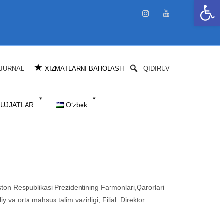
Open 
★
JURNAL
XIZMATLARNI BAHOLASH
QIDIRUV
HUJJATLAR
Oʻzbek
ston Respublikasi Prezidentining Farmonlari,Qarorlari
va orta mahsus talim vazirligi, Filial Direktor