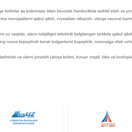
oshqa bolimlar ва bolinmalar bilan bevosita hamkorlikda tashkil etish va yuri
zma murojaatlarni qabul qilish, royxatdan otkazish, ularga nazorat karto
z vaqtida, ularni toliqliligini tekshirib belgilangan tartibda qabul qili
rning nusxa kopaytirish kerak bolganlarini kopaytirib, nazoratga olish uc
ashtirish va ularni jonatish (aloqa bolimi, kurьer orqali, faks va boshqala
niki
l