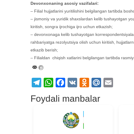
Devonxonaning asosiy vazifalari:
– Filial hujjatlarini yuritilishini belgilangan tartibda b
– jismoniy va yuridik shaxslardan kelib tushayotgan yo
kiritish, songra ijrochiga ijro uchun etkazish;
– devonxonaga kelib tushayotgan korrespondentsiyalarni o
rahbariyatga rezolyutsiya olish uchun kiritish, hujjatla
etkazib berish;
– Filialdan chiqish xatlarini belgilangan tartibda rasmiyl
Telegram
WhatsApp
Facebook
VK
Odnoklass
Mail.Ru
Emai
Foydali manbalar