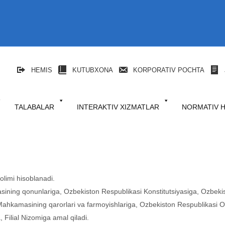
HEMIS
KUTUBXONA
KORPORATIV POCHTA
TALABALAR
INTERAKTIV XIZMATLAR
NORMATIV 
olimi hisoblanadi.
asining qonunlariga, Ozbekiston Respublikasi Konstitutsiyasiga, Ozbeki
ahkamasining qarorlari va farmoyishlariga, Ozbekiston Respublikasi Oliy 
a, Filial Nizomiga amal qiladi.