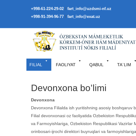
/
+998-61-224-29-02
fart_info@uzdsmi-nf.uz
/
+998-91-394-96-77
fart_info@exat.uz
FILIAL
FAOLIYAT
QABUL
TA`LIM
Devonxona bo’limi
Devonxona
Devonxona Filialda ish yuritishning asosiy boshqaruv b
Filial devonxonasi oz faoliyatida Ozbekiston Respublik
va Farmoyishlariga, Ozbekiston Respublikasi Vazirlar M
orinbosari-ijrochi direktori buyruqlari va farmoyishlarig