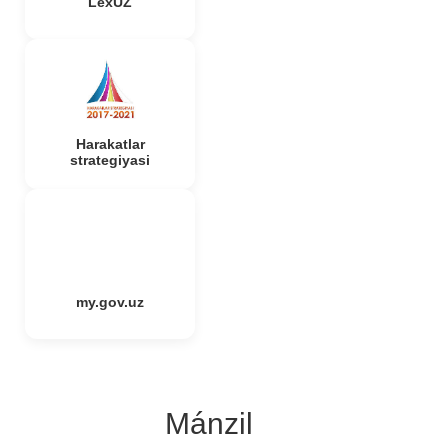
LexUZ
Harakatlar
strategiyasi
my.gov.uz
Mánzil