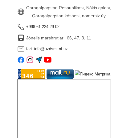
Qaraqalpaqstan Respublikası, Nókis qalası,
Qaraqalpaqstan kóshesi, nomersiz úy
+998-61-224-29-02
Jónelis marshrutlari: 66, 47, 3, 11
fart_info@uzdsmi-nf.uz