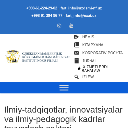
/
+998-61-224-29-02
fart_info@uzdsmi-nf.uz
/
+998-91-394-96-77
fart_info@exat.uz
HEMIS
KITAPXANA
KORPORATIV POCHTA
JURNAL
XIZMETLERDI
★
BAHALAW
IZLEW
Ilmiy-tadqiqotlar, innovatsiyalar
va ilmiy-pedagogik kadrlar