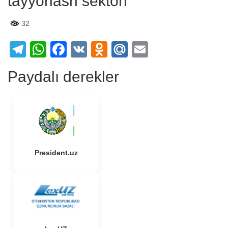
tayyorlash sektori
32
Telegram
WhatsApp
Facebook
VK
Odnoklassniki
Mail.Ru
Email
Paydalı derekler
President.uz