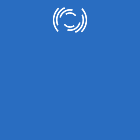
LexUZ
Harakatlar strategiyasi