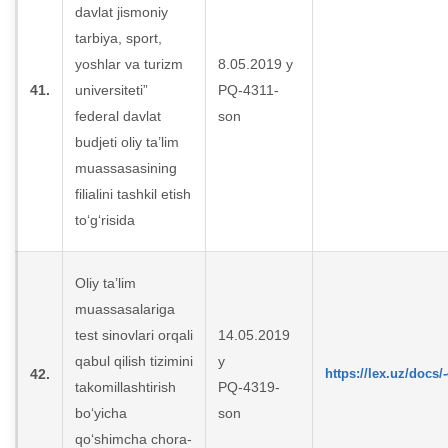
davlat jismoniy
tarbiya, sport,
yoshlar va turizm
8.05.2019 y
41.
universiteti”
PQ-4311-
federal davlat
son
budjeti oliy ta’lim
muassasasining
filialini tashkil etish
to‘g‘risida
Oliy ta’lim
muassasalariga
test sinovlari orqali
14.05.2019
qabul qilish tizimini
y
42.
https://lex.uz/docs/
takomillashtirish
PQ-4319-
bo‘yicha
son
qo‘shimcha chora-