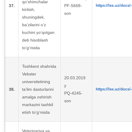
qo‘shimchalar
37.
PF-5668-
https://lex.uz/docs/
kiritish,
son
shuningdek,
ba’zilarini o‘z
kuchini yo‘qotgan
deb hisoblash
to‘g‘risida
Toshkent shahrida
Vebster
20.03.2019
universitetining
y
38.
ta’lim dasturlarini
https://lex.uz/docs/
PQ-4245-
amalga oshirish
son
markazini tashkil
etish to‘g‘risida
Veterinariya va