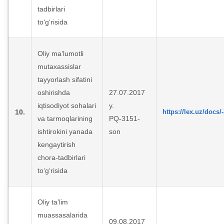
tadbirlari
to‘g‘risida
Oliy ma’lumotli
mutaxassislar
tayyorlash sifatini
oshirishda
27.07.2017
iqtisodiyot sohalari
y.
10.
https://lex.uz/docs/
va tarmoqlarining
PQ-3151-
ishtirokini yanada
son
kengaytirish
chora-tadbirlari
to‘g‘risida
Oliy ta’lim
muassasalarida
09.08.2017