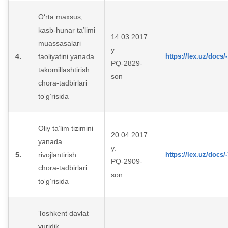
O‘rta maxsus,
kasb-hunar ta’limi
14.03.2017
muassasalari
y.
4.
faoliyatini yanada
https://lex.uz/docs/
PQ-2829-
takomillashtirish
son
chora-tadbirlari
to‘g‘risida
Oliy ta’lim tizimini
20.04.2017
yanada
y.
5.
rivojlantirish
https://lex.uz/docs/
PQ-2909-
chora-tadbirlari
son
to‘g‘risida
Toshkent davlat
yuridik