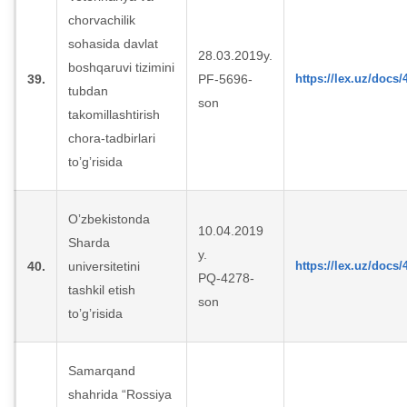
chorvachilik
sohasida davlat
28.03.2019y.
boshqaruvi tizimini
39.
PF-5696-
https://lex.uz/docs
tubdan
son
takomillashtirish
chora-tadbirlari
toʼgʼrisida
Oʼzbekistonda
10.04.2019
Sharda
y.
40.
universitetini
https://lex.uz/docs
PQ-4278-
tashkil etish
son
toʼgʼrisida
Samarqand
shahrida “Rossiya