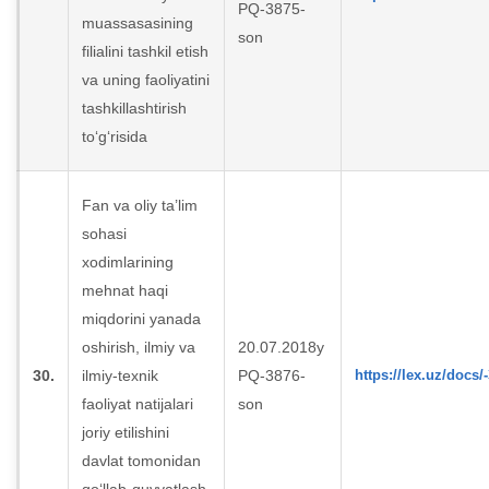
PQ-3875-
muassasasining
son
filialini tashkil etish
va uning faoliyatini
tashkillashtirish
to‘g‘risida
Fan va oliy ta’lim
sohasi
xodimlarining
mehnat haqi
miqdorini yanada
oshirish, ilmiy va
20.07.2018y
30.
ilmiy-texnik
PQ-3876-
https://lex.uz/docs/
faoliyat natijalari
son
joriy etilishini
davlat tomonidan