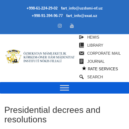
/
+998-61-224-29-02
fart_info@uzdsmi-nf.uz
/
+998-91-394-96-77
fart_info@exat.uz
HEMIS
LIBRARY
CORPORATE MAIL
JOURNAL
★
RATE SERVICES
SEARCH
Presidential decrees and
resolutions