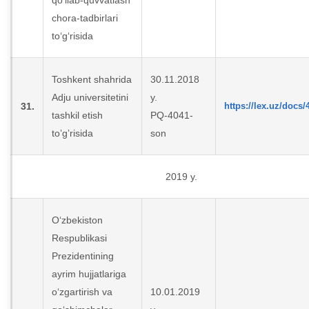
qo‘llab-quvvatlash
chora-tadbirlari
to‘g‘risida
Toshkent shahrida
30.11.2018
Аdju universitetini
y.
31.
https://lex.uz/docs
tashkil etish
PQ-4041-
toʼgʼrisida
son
2019 y.
O‘zbekiston
Respublikasi
Prezidentining
ayrim hujjatlariga
o‘zgartirish va
10.01.2019