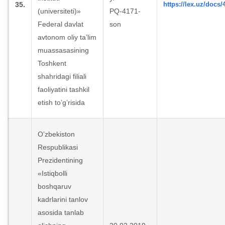
35.
https://lex.uz/docs
(universiteti)»
PQ-4171-
Federal davlat
son
avtonom oliy taʼlim
muassasasining
Toshkent
shahridagi filiali
faoliyatini tashkil
etish toʼgʼrisida
Oʼzbekiston
Respublikasi
Prezidentining
«Istiqbolli
boshqaruv
kadrlarini tanlov
asosida tanlab