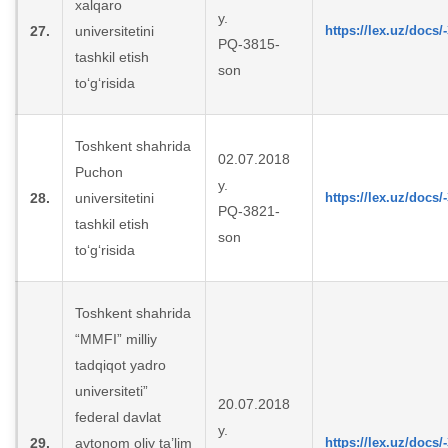
xalqaro
y.
27.
universitetini
https://lex.uz/docs/
PQ-3815-
tashkil etish
son
to‘g‘risida
Toshkent shahrida
02.07.2018
Puchon
y.
28.
universitetini
https://lex.uz/docs/
PQ-3821-
tashkil etish
son
to‘g‘risida
Toshkent shahrida
“MMFI” milliy
tadqiqot yadro
universiteti”
20.07.2018
federal davlat
y.
29.
avtonom oliy ta’lim
https://lex.uz/docs/