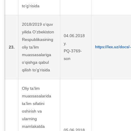
to‘g‘risida
2018/2019 o‘quv
yilida O‘zbekiston
04.06.2018
Respublikasining
y.
23.
oliy ta’lim
https://lex.uz/docs/
PQ-3769-
muassasalariga
son
o‘qishga qabul
qilish to‘g‘risida
Oliy ta’lim
muassasalarida
ta’lim sifatini
oshirish va
ularning
mamlakatda
05.06.2018