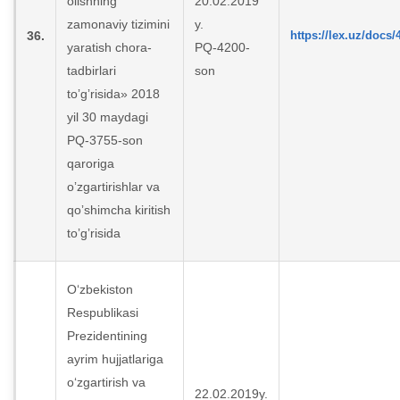
olishning
20.02.2019
zamonaviy tizimini
y.
36.
https://lex.uz/docs
yaratish chora-
PQ-4200-
tadbirlari
son
toʼgʼrisida» 2018
yil 30 maydagi
PQ-3755-son
qaroriga
oʼzgartirishlar va
qoʼshimcha kiritish
toʼgʼrisida
O‘zbekiston
Respublikasi
Prezidentining
ayrim hujjatlariga
o‘zgartirish va
22.02.2019y.