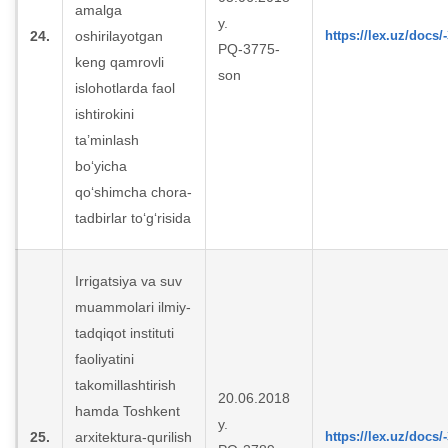
amalga
y.
24.
oshirilayotgan
https://lex.uz/docs/
PQ-3775-
keng qamrovli
son
islohotlarda faol
ishtirokini
ta’minlash
bo‘yicha
qo‘shimcha chora-
tadbirlar to‘g‘risida
Irrigatsiya va suv
muammolari ilmiy-
tadqiqot instituti
faoliyatini
takomillashtirish
20.06.2018
hamda Toshkent
y.
25.
arxitektura-qurilish
https://lex.uz/docs/