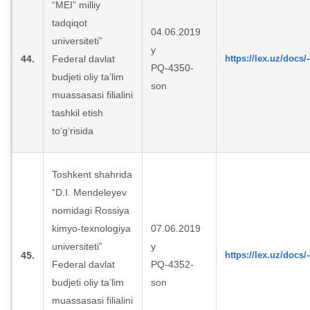
“MEI” milliy
tadqiqot
04.06.2019
universiteti”
y
44.
Federal davlat
https://lex.uz/docs/
PQ-4350-
budjeti oliy ta’lim
son
muassasasi filialini
tashkil etish
to‘g‘risida
Toshkent shahrida
“D.I. Mendeleyev
nomidagi Rossiya
kimyo-texnologiya
07.06.2019
universiteti”
y
45.
https://lex.uz/docs/
Federal davlat
PQ-4352-
budjeti oliy ta’lim
son
muassasasi filialini