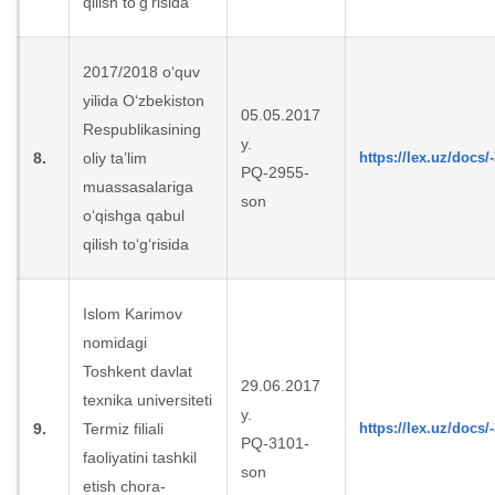
qilish to‘g‘risida
2017/2018 o‘quv
yilida O‘zbekiston
05.05.2017
Respublikasining
y.
8.
oliy ta’lim
https://lex.uz/docs/
PQ-2955-
muassasalariga
son
o‘qishga qabul
qilish to‘g‘risida
Islom Karimov
nomidagi
Toshkent davlat
29.06.2017
texnika universiteti
y.
9.
Termiz filiali
https://lex.uz/docs/
PQ-3101-
faoliyatini tashkil
son
etish chora-