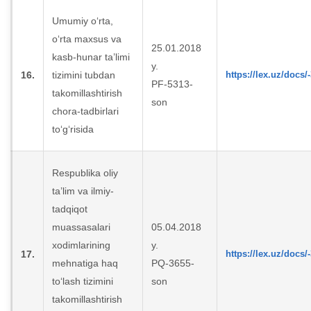
Umumiy o‘rta,
o‘rta maxsus va
25.01.2018
kasb-hunar ta’limi
y.
16.
tizimini tubdan
https://lex.uz/docs/
PF-5313-
takomillashtirish
son
chora-tadbirlari
to‘g‘risida
Respublika oliy
ta’lim va ilmiy-
tadqiqot
muassasalari
05.04.2018
xodimlarining
y.
17.
https://lex.uz/docs/
mehnatiga haq
PQ-3655-
to‘lash tizimini
son
takomillashtirish