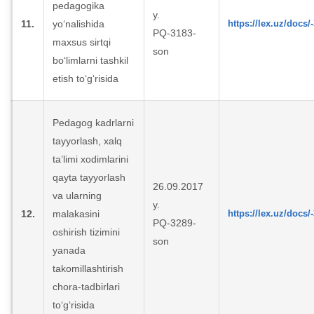
pedagogika
y.
11.
yo‘nalishida
https://lex.uz/docs/
PQ-3183-
maxsus sirtqi
son
bo‘limlarni tashkil
etish to‘g‘risida
Pedagog kadrlarni
tayyorlash, xalq
ta’limi xodimlarini
qayta tayyorlash
26.09.2017
va ularning
y.
12.
malakasini
https://lex.uz/docs/
PQ-3289-
oshirish tizimini
son
yanada
takomillashtirish
chora-tadbirlari
to‘g‘risida