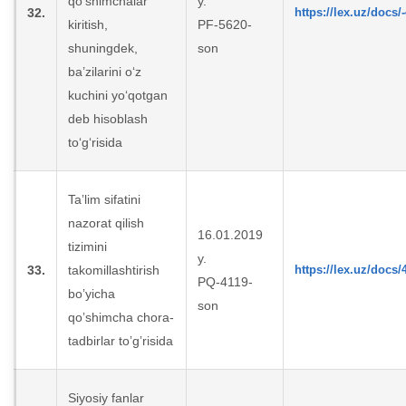
qo‘shimchalar
y.
32.
https://lex.uz/docs/
kiritish,
PF-5620-
shuningdek,
son
ba’zilarini o‘z
kuchini yo‘qotgan
deb hisoblash
to‘g‘risida
Taʼlim sifatini
nazorat qilish
16.01.2019
tizimini
y.
33.
takomillashtirish
https://lex.uz/docs
PQ-4119-
boʼyicha
son
qoʼshimcha chora-
tadbirlar toʼgʼrisida
Siyosiy fanlar