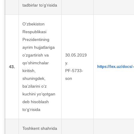
tadbirlar to‘g‘risida
O‘zbekiston
Respublikasi
Prezidentining
ayrim hujjatlariga
o‘zgartirish va
30.05.2019
qo‘shimchalar
y.
43.
https://lex.uz/docs/
kiritish,
PF-5733-
shuningdek,
son
ba’zilarini o‘z
kuchini yo‘qotgan
deb hisoblash
to‘g‘risida
Toshkent shahrida