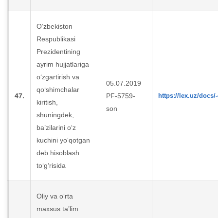
O‘zbekiston
Respublikasi
Prezidentining
ayrim hujjatlariga
o‘zgartirish va
05.07.2019
qo‘shimchalar
47.
PF-5759-
https://lex.uz/docs/
kiritish,
son
shuningdek,
ba’zilarini o‘z
kuchini yo‘qotgan
deb hisoblash
to‘g‘risida
Oliy va o‘rta
maxsus ta’lim