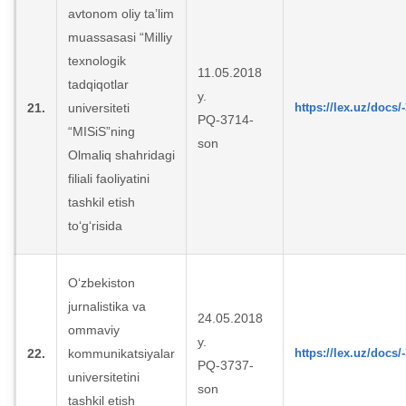
avtonom oliy ta’lim
muassasasi “Milliy
texnologik
11.05.2018
tadqiqotlar
y.
21.
universiteti
https://lex.uz/docs/
PQ-3714-
“MISiS”ning
son
Olmaliq shahridagi
filiali faoliyatini
tashkil etish
to‘g‘risida
O‘zbekiston
jurnalistika va
24.05.2018
ommaviy
y.
22.
kommunikatsiyalar
https://lex.uz/docs/
PQ-3737-
universitetini
son
tashkil etish