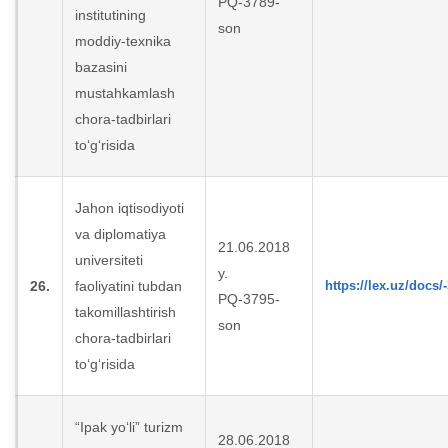
PQ-3789-
institutining
son
moddiy-texnika
bazasini
mustahkamlash
chora-tadbirlari
to‘g‘risida
Jahon iqtisodiyoti
va diplomatiya
21.06.2018
universiteti
y.
26.
faoliyatini tubdan
https://lex.uz/docs/
PQ-3795-
takomillashtirish
son
chora-tadbirlari
to‘g‘risida
“Ipak yo‘li” turizm
28.06.2018