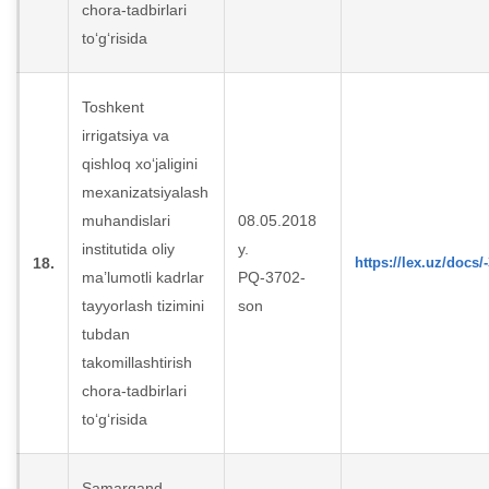
chora-tadbirlari
to‘g‘risida
Toshkent
irrigatsiya va
qishloq xo‘jaligini
mexanizatsiyalash
muhandislari
08.05.2018
institutida oliy
y.
18.
https://lex.uz/docs/
ma’lumotli kadrlar
PQ-3702-
tayyorlash tizimini
son
tubdan
takomillashtirish
chora-tadbirlari
to‘g‘risida
Samarqand