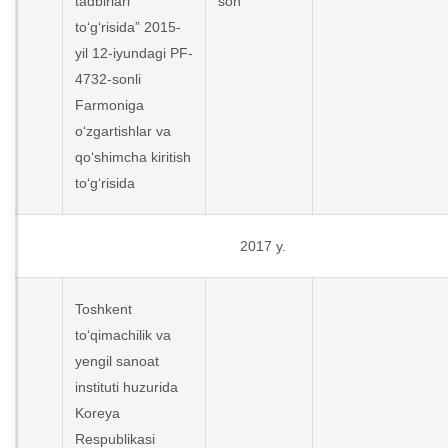
tadbirlari
son
to‘g‘risida” 2015-
yil 12-iyundagi PF-
4732-sonli
Farmoniga
o‘zgartishlar va
qo‘shimcha kiritish
to‘g‘risida
2017 y.
Toshkent
to‘qimachilik va
yengil sanoat
instituti huzurida
Koreya
Respublikasi