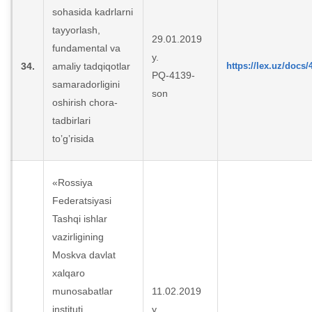
sohasida kadrlarni
tayyorlash,
29.01.2019
fundamental va
y.
34.
amaliy tadqiqotlar
https://lex.uz/docs
PQ-4139-
samaradorligini
son
oshirish chora-
tadbirlari
toʼgʼrisida
«Rossiya
Federatsiyasi
Tashqi ishlar
vazirligining
Moskva davlat
xalqaro
munosabatlar
11.02.2019
instituti
y.