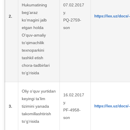
Hukumatining
07.02.2017
beg‘araz
y.
2.
https://lex.uz/docs/
ko‘magini jalb
PQ-2759-
etgan holda
son
O‘quv-amaliy
to‘qimachilik
texnoparkini
tashkil etish
chora-tadbirlari
to‘g‘risida
Oliy o‘quv yurtidan
16.02.2017
keyingi ta’lim
y.
3.
tizimini yanada
https://lex.uz/docs/
PF-4958-
takomillashtirish
son
to‘g‘risida