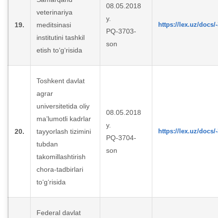
08.05.2018
veterinariya
y.
19.
meditsinasi
https://lex.uz/docs/
PQ-3703-
institutini tashkil
son
etish to‘g‘risida
Toshkent davlat
agrar
universitetida oliy
08.05.2018
ma’lumotli kadrlar
y.
20.
tayyorlash tizimini
https://lex.uz/docs/
PQ-3704-
tubdan
son
takomillashtirish
chora-tadbirlari
to‘g‘risida
Federal davlat