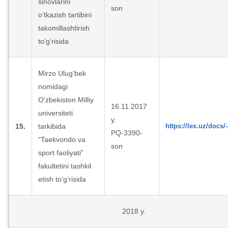
sinovlarini
son
o‘tkazish tartibini
takomillashtirish
to‘g‘risida
Mirzo Ulug‘bek
nomidagi
O‘zbekiston Milliy
16.11.2017
universiteti
y.
15.
tarkibida
https://lex.uz/docs/
PQ-3390-
“Taekvondo va
son
sport faoliyati”
fakultetini tashkil
etish to‘g‘risida
2018 y.