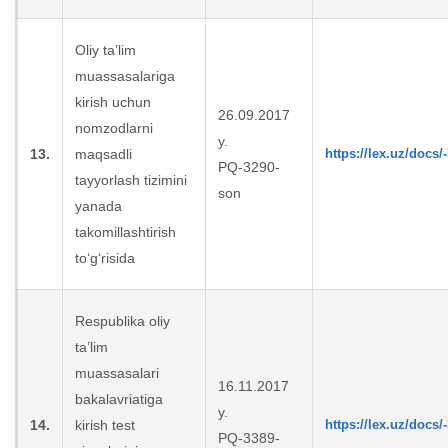
Oliy ta’lim
muassasalariga
kirish uchun
26.09.2017
nomzodlarni
y.
13.
maqsadli
https://lex.uz/docs/
PQ-3290-
tayyorlash tizimini
son
yanada
takomillashtirish
to‘g‘risida
Respublika oliy
ta’lim
muassasalari
16.11.2017
bakalavriatiga
y.
14.
kirish test
https://lex.uz/docs/
PQ-3389-