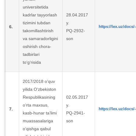
universitetida
kadrlar tayyorlash
28.04.2017
tizimini tubdan
y.
6.
https://lex.uz/docs/
takomillashtirish
PQ-2932-
va samaradorligini
son
oshirish chora-
tadbirlari
to‘g‘risida
2017/2018 o‘quv
yilida O‘zbekiston
Respublikasining
02.05.2017
o‘rta maxsus,
y.
7.
https://lex.uz/docs/
kasb-hunar ta’limi
PQ-2941-
muassasalariga
son
o‘qishga qabul