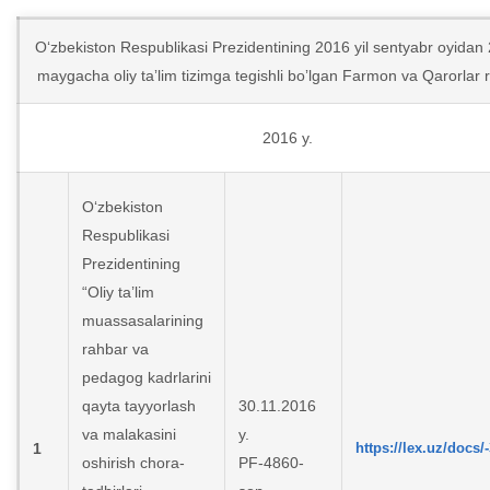
O‘zbekiston Respublikasi Prezidentining 2016 yil sentyabr oyidan 
maygacha oliy taʼlim tizimga tegishli boʼlgan Farmon va Qarorlar r
2016 y.
O‘zbekiston
Respublikasi
Prezidentining
“Oliy ta’lim
muassasalarining
rahbar va
pedagog kadrlarini
qayta tayyorlash
30.11.2016
va malakasini
y.
1
https://lex.uz/docs/
oshirish chora-
PF-4860-