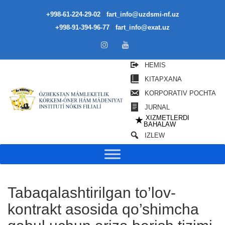
/
+998-61-224-29-02
fart_info@uzdsmi-nf.uz
/
+998-91-394-96-77
fart_info@exat.uz
HEMIS
KITAPXANA
KORPORATIV POCHTA
JURNAL
XIZMETLERDI
★
BAHALAW
IZLEW
Tabaqalashtirilgan to’lov-
kontrakt asosida qo’shimcha