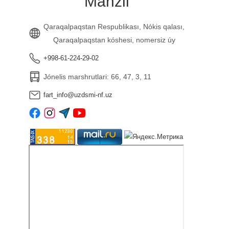
Mánzil
Qaraqalpaqstan Respublikası, Nókis qalası,
Qaraqalpaqstan kóshesi, nomersiz úy
+998-61-224-29-02
Jónelis marshrutlari: 66, 47, 3, 11
fart_info@uzdsmi-nf.uz