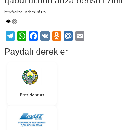
qabul uchun ariza berish tizimi
http://ariza.uzdsmi-nf.uz/
Telegram
WhatsApp
Facebook
VK
Odnoklassniki
Mail.Ru
Email
Paydalı derekler
President.uz