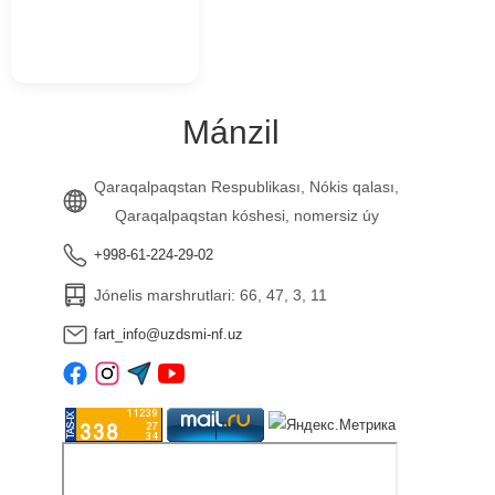
Mánzil
Qaraqalpaqstan Respublikası, Nókis qalası,
Qaraqalpaqstan kóshesi, nomersiz úy
+998-61-224-29-02
Jónelis marshrutlari: 66, 47, 3, 11
fart_info@uzdsmi-nf.uz