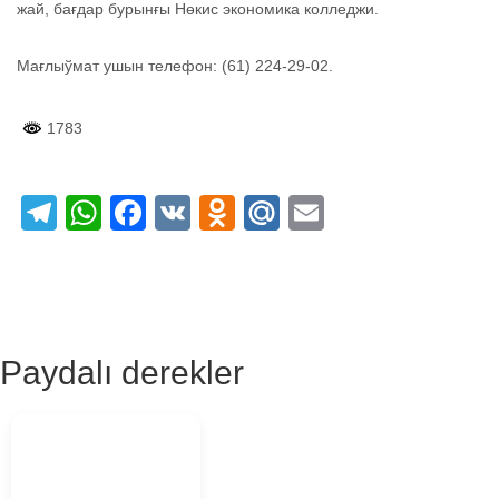
жай, бағдар бурынғы Нөкис экономика колледжи.
Мағлыўмат ушын телефон: (61) 224-29-02.
1783
Telegram
WhatsApp
Facebook
VK
Odnoklassniki
Mail.Ru
Email
Paydalı derekler