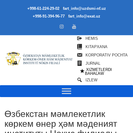
/
+998-61-224-29-02
fart_info@uzdsmi-nf.uz
/
+998-91-394-96-77
fart_info@exat.uz
HEMIS
KITAPXANA
KORPORATIV POCHTA
JURNAL
XIZMETLERDI
★
BAHALAW
IZLEW
Өзбекстан мәмлекетлик
көркем өнер ҳәм мәденият