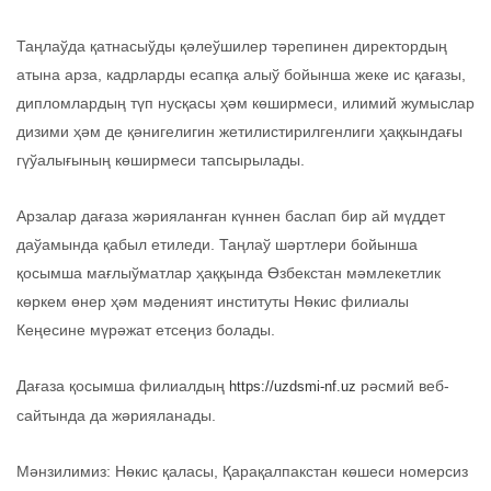
Таңлаўда қатнасыўды қәлеўшилер тәрепинен директордың
атына арза, кадрларды есапқа алыў бойынша жеке ис қағазы,
дипломлардың түп нусқасы ҳәм көширмеси, илимий жумыслар
дизими ҳәм де қәнигелигин жетилистирилгенлиги ҳақкындағы
гүўалығының көширмеси тапсырылады.
Арзалар дағаза жәрияланған күннен баслап бир ай мүддет
даўамында қабыл етиледи. Таңлаў шәртлери бойынша
қосымша мағлыўматлар ҳаққында Өзбекстан мәмлекетлик
көркем өнер ҳәм мәденият институты Нөкис филиалы
Кеңесине мүрәжат етсеңиз болады.
Дағаза қосымша филиалдың
рәсмий веб-
https://uzdsmi-nf.uz
сайтында да жәрияланады.
Мәнзилимиз: Нөкис қаласы, Қарақалпакстан көшеси номерсиз