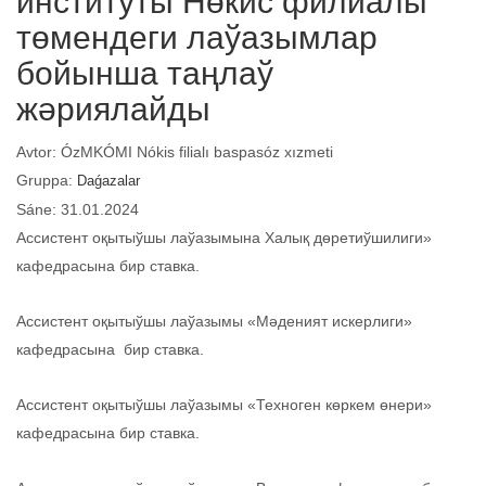
институты Нөкис филиалы
төмендеги лаўазымлар
бойынша таңлаў
жәриялайды
Avtor: ÓzMKÓMI Nókis filialı baspasóz xızmeti
Gruppa:
Daǵazalar
Sáne: 31.01.2024
Ассистент оқытыўшы лаўазымына Халық дөретиўшилиги»
кафедрасына бир ставка.
Ассистент оқытыўшы лаўазымы «Мәденият искерлиги»
кафедрасына бир ставка.
Ассистент оқытыўшы лаўазымы «Техноген көркем өнери»
кафедрасына бир ставка.