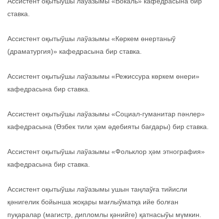
Ассистент оқытыўшы лаўазымы «Вокаль» кафедрасына бир
ставка.
Ассистент оқытыўшы лаўазымы «Көркем өнертаныў
(драматургия)» кафедрасына бир ставка.
Ассистент оқытыўшы лаўазымы «Режиссура көркем өнери»
кафедрасына бир ставка.
Ассистент оқытыўшы лаўазымы «Социал-гуманитар пәнлер»
кафедрасына (Өзбек тили ҳәм әдебияты бағдары) бир ставка.
Ассистент оқытыўшы лаўазымы «Фольклор ҳәм этнография»
кафедрасына бир ставка.
Ассистент оқытыўшы лаўазымы ушын таңлаўға тийисли
қәнигелик бойынша жоқары мағлыўматқа ийе болған
пуқаралар (магистр, дипломлы қәнийге) қатнасыўы мүмкин.