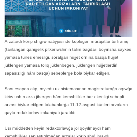
Arzalardı kórip shıǵıw nátiyjesinde kóplegen múrájatlar túrli anıq
(tańlanǵan qánigelik pitkeriwshiniń tálim baǵdarı boyınsha sáykes
yamasa túrles emesligi, soralǵan hújjet ornına basqa hújjet
júklengen yamasa tolıq júklenbegen, júklengen hújjetlerdiń
sapasızlıǵı hám basqa) sebeplerge bola biykar etilgen.
Sonı esapqa alıp, my.edu.uz sistemasınan magistraturaǵa oqıwǵa
kiriw ushın arza jibergen hám kemshilikler bar ekenligi sebepli
arzası biykar etilgen talabanlarǵa 11-12-avgust kúnleri arzaların
qayta redaktorlaw imkaniyatı jaratıldı.
Usı múddetten keyin redaktorlawǵa jol qoyılmaydı hám
kemshilikler saplastırılmaǵan arzalar kórip shıǵılmaydı.