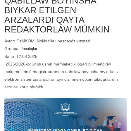
QABILLAW BOYINSHA
BIYKAR ETILGEN
ARZALARDI QAYTA
REDAKTORLAW MÚMKIN
Avtor: ÓzMKÓMI Nókis filialı baspasóz xızmeti
Gruppa:
Jańalıqlar
Sáne: 12.08.2025
2025/2026-oqıw jılı ushın mámleketlik joqarı bilimlendiriw
mákemeleriniń magistraturasına qabıllaw boyınsha my.edu.uz
elektron sisteması arqalı onlayn dizimnen ótken talabanlardıń
arzaları kórip shıǵıldı.