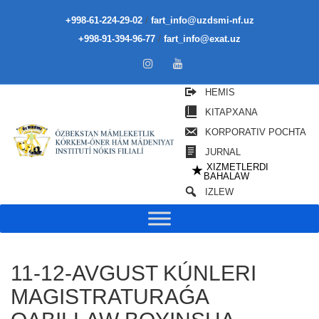
/
+998-61-224-29-02
fart_info@uzdsmi-nf.uz
/
+998-91-394-96-77
fart_info@exat.uz
HEMIS
KITAPXANA
KORPORATIV POCHTA
JURNAL
XIZMETLERDI
★
BAHALAW
IZLEW
11-12-AVGUST KÚNLERI
MAGISTRATURAǴA