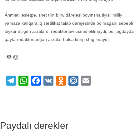
Áhmietli esletpe, shet tilin biliw dárejesi boyınsha tiyisli milliy
yamasa xalıqaralıq sertifikat talap dárejesinde bolmaǵanı sebepli
biykar etilgen arzalardı redaktorlaw usınıs etilmeydi, bul jaǵdayda
qayta redaktorlanǵan arzalar bolsa kórip shıǵılmaydı.
Telegram
WhatsApp
Facebook
VK
Odnoklassniki
Mail.Ru
Email
Paydalı derekler