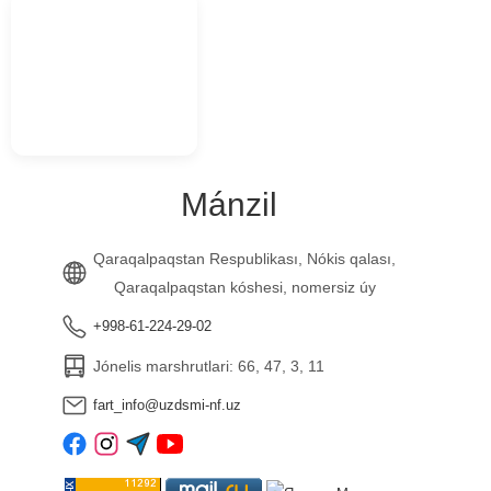
Mánzil
Qaraqalpaqstan Respublikası, Nókis qalası,
Qaraqalpaqstan kóshesi, nomersiz úy
+998-61-224-29-02
Jónelis marshrutlari: 66, 47, 3, 11
fart_info@uzdsmi-nf.uz