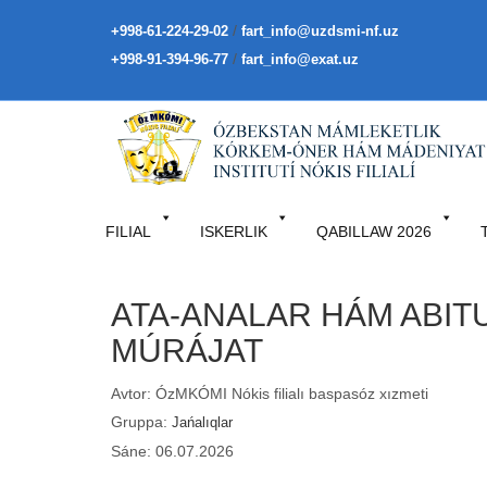
/
+998-61-224-29-02
fart_info@uzdsmi-nf.uz
/
+998-91-394-96-77
fart_info@exat.uz
FILIAL
ISKERLIK
QABILLAW 2026
ATA-ANALAR HÁM ABIT
MÚRÁJAT
Avtor: ÓzMKÓMI Nókis filialı baspasóz xızmeti
Gruppa:
Jańalıqlar
Sáne: 06.07.2026