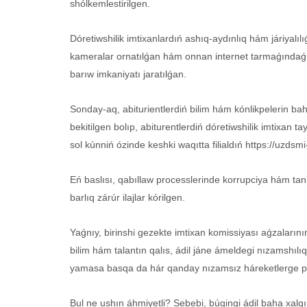
shólkemlestirilgen.
Dóretiwshilik imtixanlardıń ashıq-aydınlıq hám járiyalıl
kameralar ornatılǵan hám onnan internet tarmaǵındaǵı 
barıw imkaniyatı jaratılǵan.
Sonday-aq, abiturientlerdiń bilim hám kónlikpelerin bah
bekitilgen bolıp, abiturentlerdiń dóretiwshilik imtixan tay
sol kúnniń ózinde keshki waqıtta filialdıń https://uzdsmi
Eń baslısı, qabıllaw processlerinde korrupciya hám tanıs
barlıq zárúr ilajlar kórilgen.
Yaǵnıy, birinshi gezekte imtixan komissiyası aǵzalarınıń 
bilim hám talantın qalıs, ádil jáne ámeldegi nızamshılıq 
yamasa basqa da hár qanday nızamsız háreketlerge pútki
Bul ne ushın áhmiyetli? Sebebi, búgingi ádil baha xal