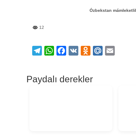
Ózbekstan mámleketlik 
12
Telegram
WhatsApp
Facebook
VK
Odnoklass
Mail.Ru
Emai
Paydalı derekler