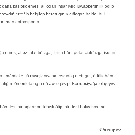
 ǵana kásiplik emes, al joqarı insanıylıq juwapkershilik bolıp
 tarawdıń erteńin belgilep beretuǵının ańlaǵan halda, bul
bar menen qatnaspaqta.
a emes, al óz talantıńızǵa, bilim hám potencialıńızǵa iseniń
 –mámlekettiń rawajlanıwına tosqınlıq etetuǵın, ádillik hám
rtalıǵın tómenletetuǵın eń awır qáwip. Korrupciyaǵa jol qoyıw
ı hám test sınaqlarınan tabıslı ótip, student bolıw baxtına
K.Yusupov,