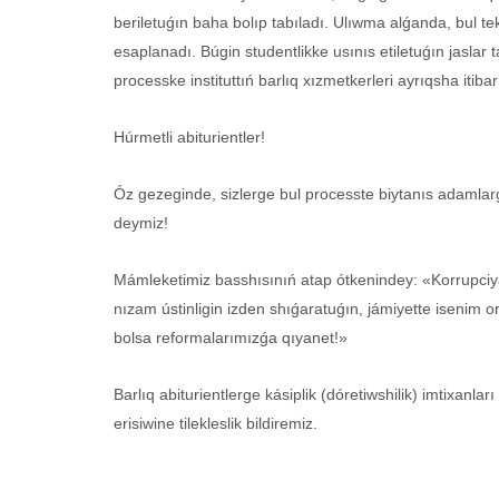
beriletuǵın baha bolıp tabıladı. Ulıwma alǵanda, bul tek
esaplanadı. Búgin studentlikke usınıs etiletuǵın jaslar
processke instituttıń barlıq xızmetkerleri ayrıqsha iti
Húrmetli abiturientler!
Óz gezeginde, sizlerge bul processte biytanıs adamlarǵ
deymiz!
Mámleketimiz basshısınıń atap ótkenindey: «Korrupciya
nızam ústinligin izden shıǵaratuǵın, jámiyette isenim o
bolsa reformalarımızǵa qıyanet!»
Barlıq abiturientlerge kásiplik (dóretiwshilik) imtixanlar
erisiwine tilekleslik bildiremiz.