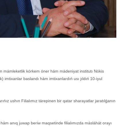
n mámleketlik kórkem óner hám mádeniyat institutı Nókis
ik) imtixanlar baslandı hám imtixanlardıń usı jıldıń 10-iyul
ıńız ushın Filialımız tárepinen bir qatar sharayatlar jaratılǵanın
z hám anıq juwap beriw maqsetinde filialımızda másláhát orayı