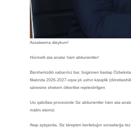
Assalawma áleykum!
Húrmetli ata-analar hám abiturientler!
Bársheńizdiń xabarıńız bar, búginnen baslap Ózbeksta
filialında 2026-2027-oqıw jılı ushın kásiplik (dóretiwshil
sánesine shekem ótkeriliwi rejelestirilgen.
Usı qabıllaw procesinde Siz abiturientler hám ata-analar
málim etemiz.
Atap aytqanda, Siz tárepten beriletuǵın sorawlarǵa te