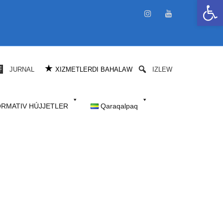
Open 
★
JURNAL
XIZMETLERDI BAHALAW
IZLEW
RMATIV HÚJJETLER
Qaraqalpaq