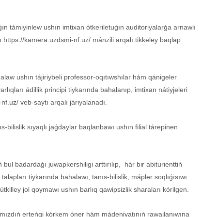
ıǵın támiyinlew ushın imtixan ótkeriletuǵın auditoriyalarǵa arnawlı
https://kamera.uzdsmi-nf.uz/ mánzili arqalı tikkeley baqlap
alaw ushın tájiriybeli professor-oqıtıwshılar hám qánigeler
arlıqları ádillik principi tiykarında bahalanıp, imtixan nátiyjeleri
-nf.uz/ veb-saytı arqalı járiyalanadı.
-bilislik sıyaqlı jaǵdaylar baqlanbawı ushın filial tárepinen
bul badardaǵı juwapkershiligi arttırılıp, hár bir abiturienttiń
talapları tiykarında bahalawı, tanıs-bilislik, mápler soqlıǵısıwı
lley jol qoymawı ushın barlıq qawipsizlik sharaları kórilgen.
qımızdıń erteńgi kórkem óner hám mádeniyatınıń rawajlanıwına