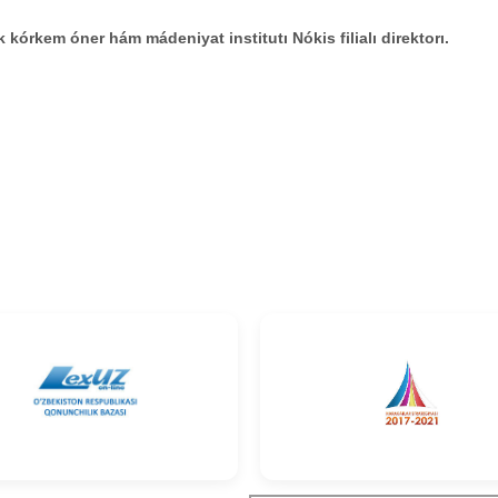
kórkem óner hám mádeniyat institutı Nókis filialı direktorı.
niki
l