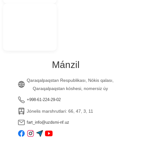
Mánzil
Qaraqalpaqstan Respublikası, Nókis qalası,
Qaraqalpaqstan kóshesi, nomersiz úy
+998-61-224-29-02
Jónelis marshrutlari: 66, 47, 3, 11
fart_info@uzdsmi-nf.uz