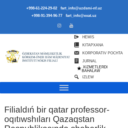
/
+998-61-224-29-02
fart_info@uzdsmi-nf.uz
/
+998-91-394-96-77
fart_info@exat.uz
HEMIS
KITAPXANA
KORPORATIV POCHTA
JURNAL
XIZMETLERDI
★
BAHALAW
IZLEW
Filialdıń bir qatar professor-
oqıtıwshıları Qazaqstan