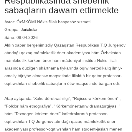
Respublikasında sheberlik
sabaqların dawam ettirmekte
Avtor: ÓzMKÓMI Nókis filialı baspasóz xızmeti
Gruppa:
Jańalıqlar
Sáne: 08.04.2026
Aldın xabar bergenimizdiy Qazaqstan Respublikası T.Q Jurgenov
atındaǵı qazaq mámleketlik óner akademiyası hám Ózbekstan
mámleketlik kórkem óner hám mádeniyat institutı Nókis filialı
arasında dúzilgen shártnama tiykarında oqıw metodikalıq ilmiy-
amaliy tájriybe almasıw maqsetinde filialdıń bir qatar professor-
oqıtıwshıları sheberlik sabaqların ótiw maqsetinde barǵan edi.
Atap aytqanda “Xalıq dóretiwshiligi”, “Rejissura kórkem óneri” ,
“Folklor hám etnografiya”, “Kórkemónertanıw dramaturgiyası ”
hám “Texnogen kórkem óneri” kafedralarınıń professor-
oqıtıwshıları T.Q Jurgenov atındaǵı qazaq mámleketlik óner
akademiyası professor-oqıtıwshıları hám student-jasları menen