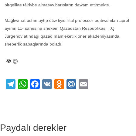
birgelikte tájriybe almasıw barısların dawam ettirmekte.
Maģlıwmat ushın aytıp ótiw tiyis filial professor-oqıtıwshıları aprel
ayınıń 11- sánesine shekem Qazaqstan Respublikası T.Q
Jurgenov atındaǵı qazaq mámleketlik óner akademiyasında
sheberlik sabaqlarında boladı.
Telegram
WhatsApp
Facebook
VK
Odnoklassniki
Mail.Ru
Email
Paydalı derekler