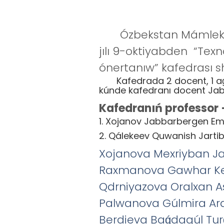
Ózbekstan Mámleketlik
jılı 9-oktiyabden “Te
ónertanıw” kafedrası sh
Kafedrada 2 docent, 1 aǵa oq
kúnde kafedranı docent Ja
Kafedranıń professor –
1. Xojanov Jabbarbergen E
2. Qálekeev Quwanish Jarti
Xojanova Mexriyban J
Raxmanova Gawhar Ke
Qdrniyazova Oralxan A
Palwanova Gúlmira Ara
Berdieva Baǵdagúl Tur