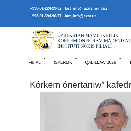
/
+998-61-224-29-02
fart_info@uzdsmi-nf.uz
/
+998-91-394-96-77
fart_info@exat.uz
FILIAL
ISKERLIK
QABILLAW 2026
Kórkem ónertanıw” kafedr