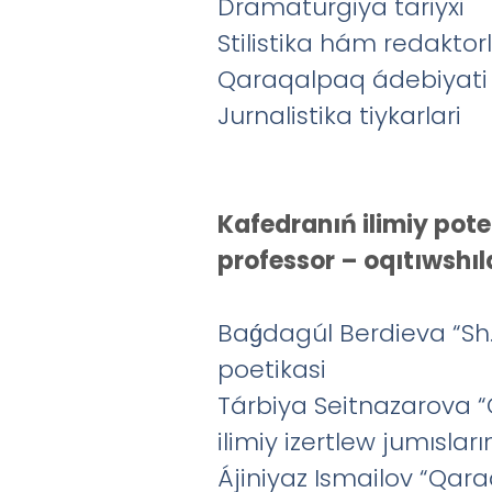
Dramaturgiya tariyxi
Stilistika hám redaktor
Qaraqalpaq ádebiyati t
Jurnalistika tiykarlari
Kafedranıń ilimiy poten
professor – oqıtıwshıla
Baǵdagúl Berdieva “S
poetikasi
Tárbiya Seitnazarova “
ilimiy izertlew jumıslar
Ájiniyaz Ismailov “Qar