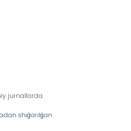
y jurnallarda
padan shıǵarılǵan