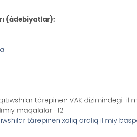
rı (ádebiyatlar):
ba
i
ıwshılar tárepinen VAK dizimindegi ilimi
limiy maqalalar -12
wshılar tárepinen xalıq aralıq ilimiy bas