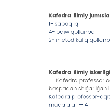
Kafedra ilimiy jumısla
1- sabaqlıq
4- oqıw qollanba
2- metodikalıq qollan
Kafedra ilimiy iskerlig
Kafedra professor oqıt
baspadan shıǵarılǵan i
Kafedra professor-oqıtı
maqalalar — 4