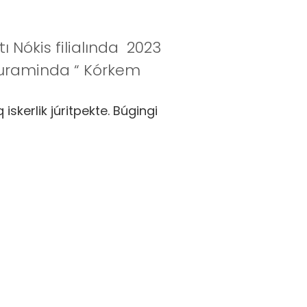
ókis filialında 2023
quraminda “ Kórkem
kerlik júritpekte. Búgingi