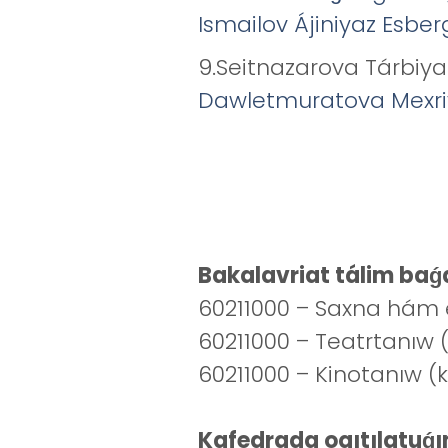
Ismailov Ájiniyaz Esbe
9.Seitnazarova Tárbiy
Dawletmuratova Mexri
Bakalavriat tálim baǵd
60211000 – Saxna hám e
60211000 – Teatrtanıw (
60211000 – Kinotanıw (k
Kafedrada oqıtılatuǵın