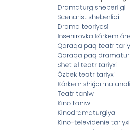
Dramaturg sheberligi
Scenarist sheberlidi
Drama teoriyasi
Insenirovka kórkem óne
Qaraqalpaq teatr tariy
Qaraqalpaq dramaturg
Shet el teatr tariyxi
Ózbek teatr tariyxi
Kórkem shiǵarma anali
Teatr taniw
Kino taniw
Kinodramaturgiya
Kino-televidenie tariyxi