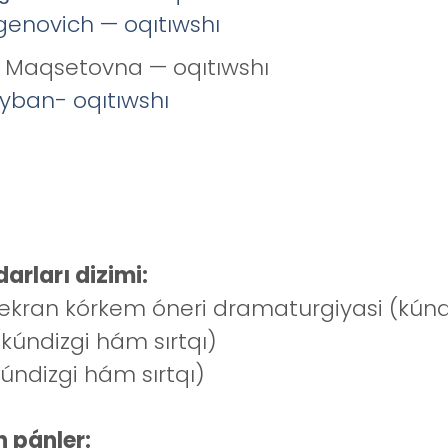
rgenovich — oqıtıwshı
a Maqsetovna — oqıtıwshı
yban- oqıtıwshı
arları dizimi:
kran kórkem óneri dramaturgiyasi (kúndi
kúndizgi hám sırtqı)
úndizgi hám sırtqı)
 pánler: