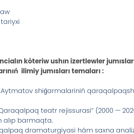
law
ariyxi
cialın kóteriw ushın izertlewler jumıslar
rınıń ilimiy jumısları temaları :
h.Aytmatov shiǵarmalariniń qaraqalpaqs
Qaraqalpaq teatr rejissurasi” (2000 — 2020
ın alıp barmaqta.
aqalpaq dramaturgiyasi hám saxna analiz