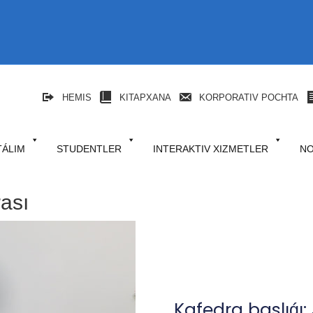
HEMIS
KITAPXANA
KORPORATIV POCHTA
TÁLIM
STUDENTLER
INTERAKTIV XIZMETLER
NO
ası
Kafedra baslıǵı