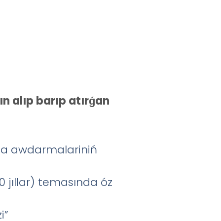
ın alıp barıp atırǵan
ha awdarmalariniń
 jıllar) temasında óz
i”