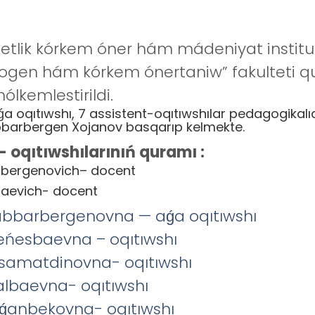
 kórkem óner hám mádeniyat institutı N
xnogen hám kórkem ónertaniw” fakulteti 
ólkemlestirildi.
ıtıwshı, 7 assistent-oqıtıwshılar pedagogikalıq is
bbarbergen Xojanov basqarıp kelmekte.
 oqıtıwshılarınıń quramı :
mbergenovich– docent
baevich- docent
abbarbergenovna — aǵa oqıtıwshı
ńesbaevna – oqıtıwshı
samatdinovna- oqıtıwshı
lbaevna- oqıtıwshı
ǵanbekovna- oqıtıwshı