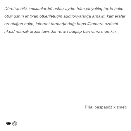
Dóretiwshilik imtixanlardıń ashıq-aydın hám járiyalılıq túrde bolıp
ótiwi ushın imtixan ótkeriletuǵın auditoriyalarǵa arnawlı kameralar
ornatılǵan bolıp, internet tarmaǵındaǵı https://kamera.uzdsmi-
nf.uz/ mánzili arqalı tuwrıdan-tuwrı baqlap barıwıńız múmkin.
Filial baspasóz xızmeti