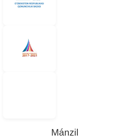
Mánzil