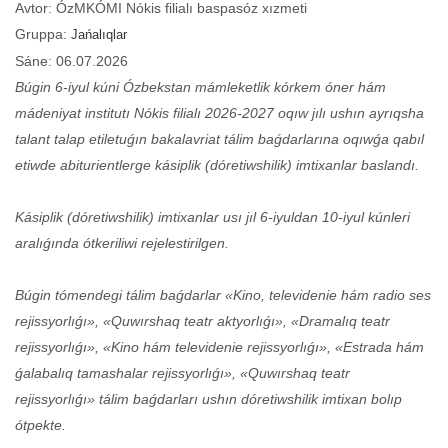
Avtor: ÓzMKÓMI Nókis filialı baspasóz xızmeti
Gruppa:
Jańalıqlar
Sáne: 06.07.2026
Búgin 6-iyul kúni Ózbekstan mámleketlik kórkem óner hám
mádeniyat institutı Nókis filialı 2026-2027 oqıw jılı ushın ayrıqsha
talant talap etiletuǵın bakalavriat tálim baǵdarlarına oqıwǵa qabıl
etiwde abiturientlerge kásiplik (dóretiwshilik) imtixanlar baslandı.
Kásiplik (dóretiwshilik) imtixanlar usı jıl 6-iyuldan 10-iyul kúnleri
aralıǵında ótkeriliwi rejelestirilgen.
Búgin tómendegi tálim baǵdarlar «Kino, televidenie hám radio ses
rejissyorlıǵı», «Quwırshaq teatr aktyorlıǵı», «Dramalıq teatr
rejissyorlıǵı», «Kino hám televidenie rejissyorlıǵı», «Estrada hám
ǵalabalıq tamashalar rejissyorlıǵı», «Quwırshaq teatr
rejissyorlıǵı» tálim baǵdarları ushın dóretiwshilik imtixan bolıp
ótpekte.