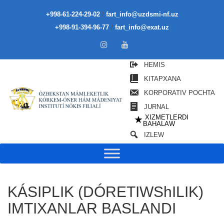
/
+998-61-224-29-02
fart_info@uzdsmi-nf.uz
/
+998-91-394-96-77
fart_info@exat.uz
HEMIS
KITAPXANA
KORPORATIV POCHTA
JURNAL
XIZMETLERDI
★
BAHALAW
IZLEW
KÁSIPLIK (DÓRETIWShILIK)
IMTIXANLAR BASLANDI