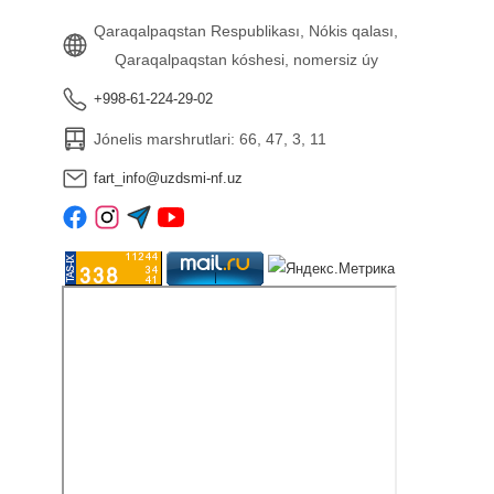
Qaraqalpaqstan Respublikası, Nókis qalası,
Qaraqalpaqstan kóshesi, nomersiz úy
+998-61-224-29-02
Jónelis marshrutlari: 66, 47, 3, 11
fart_info@uzdsmi-nf.uz